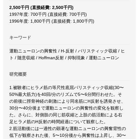
2,500千円 (直接経費: 2,500千円)
1997年度: 700千円 (直接経費: 700千円)
1996年度: 1,800千円 (直接経費: 1,800千円)
キーワード
運動ニューロンの興奮性 / H-反射 / バリスティック収縮 / ヒ
ト / 随意収縮 / Hoffman反射 / 抑制現象 / 運動ニューロン
研究概要
1.被験者にヒラメ筋の等尺性底屈バリスティック収縮(30〜
50%最大筋力)を40回/分のリズムで5〜6分間行わせた。そ
の前後に脛骨神経の刺激により同名筋にH反射を誘発させ、
30分〜40分後まで運動ニューロンの興奮性の変化を観察し
た。さらに、対側肢の同じ筋収縮と上肢の筋活動による右
足ヒラメ筋のH反射の時間経過について観察した。
2.筋活動後には一過性の顕著な運動ニューロンの興奮背性の
低下が観察された後、5〜10分後から興奮性は上昇し、30〜