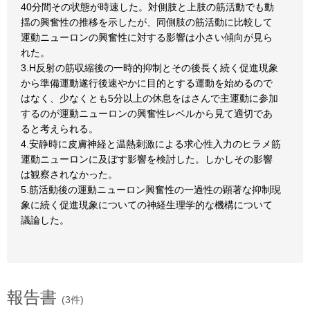
40分間その状態が時速した。対側肢と上肢の筋活動でも動
揺の興奮性の推移を示したが、同側肢の筋活動に比較して
運動ニューロンの興奮性に対する影響は小さい傾向が見ら
れた。
3.H反射の筋収縮後の一時的抑制とその後長く続く促進現象
から準備運動遂行後速やかに目的とする運動を始めるので
はなく、少なくとも5分以上の休息をはさんで主運動に参加
するのが運動ニューロンの興奮性レベルから見て適切であ
ると考えられる。
4.安静時に皮膚神経と温熱刺激による求心性入力のヒラメ筋
運動ニューロンに及ぼす影響を検討した。しかしその影響
は観察されなかった。
5.筋活動後の運動ニューロン興奮性の一過性の顕著な抑制現
象に続く促進現象についての神経生理学的な機構について
議論した。
報告書
(3件)