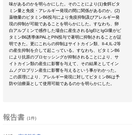
味があるのかを明らかにした。そのことにより(1)食餌ビタ
ミン量と免疫・アレルギー発現の間に関係があるのか。(2)
薬物量のビタミンB6投与により免疫抑制及びアレルギー発
現の抑制が可能であることを明らかにした。すなわち、卵
白アルブミンで感作した場合に産生されるIgElとIgGl量がビ
タミンB6誘導体PALとPIN投与で著明に抑制されることが証
明できた。更にこれらの抑制はサイトカイン類、Il-4,IL-2等
の産生抑制を介して起こっている。すなわち、ビタミンB6
により抗原のプロセッシングが抑制されることにより、サ
イトカイン類の産生に影響を与えて、その結果としてイン
ムノグロブリン産生に影響を与えるという事がわかった。
この原理により、アレルギー発現に対してビタミンB6は予
防や治療薬として使用可能であるのかを明らかにした。
報告書
(1件)