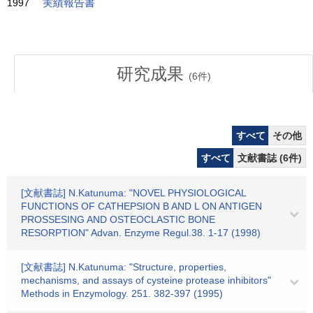
1997
実績報告書
研究成果
(
6
件)
すべて
その他
すべて
文献書誌 (6件)
[文献書誌] N.Katunuma: "NOVEL PHYSIOLOGICAL
FUNCTIONS OF CATHEPSION B AND L ON ANTIGEN
PROSSESING AND OSTEOCLASTIC BONE
RESORPTION" Advan. Enzyme Regul.38. 1-17 (1998)
[文献書誌] N.Katunuma: "Structure, properties,
mechanisms, and assays of cysteine protease inhibitors"
Methods in Enzymology. 251. 382-397 (1995)