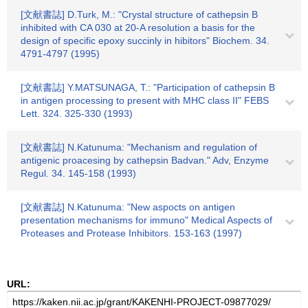
[文献書誌] D.Turk, M.: "Crystal structure of cathepsin B
inhibited with CA 030 at 20-A resolution a basis for the
design of specific epoxy succinly in hibitors" Biochem. 34.
4791-4797 (1995)
[文献書誌] Y.MATSUNAGA, T.: "Participation of cathepsin B
in antigen processing to present with MHC class II" FEBS
Lett. 324. 325-330 (1993)
[文献書誌] N.Katunuma: "Mechanism and regulation of
antigenic proacesing by cathepsin Badvan." Adv, Enzyme
Regul. 34. 145-158 (1993)
[文献書誌] N.Katunuma: "New aspocts on antigen
presentation mechanisms for immuno" Medical Aspects of
Proteases and Protease Inhibitors. 153-163 (1997)
URL: