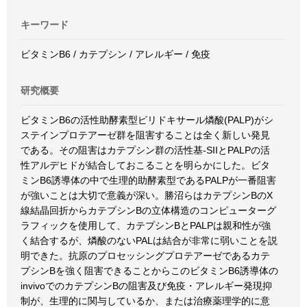
キーワード
ビタミンB6 / カテプシン / アレルギー / 免疫
研究概要
ビタミンB6の活性助酵素型ピリドキサール燐酸(PALP)がシ
ステインプロテアーゼ群を阻害することは全く新しい発見
である。その阻害はカテプシン群の活性基-SIIとPALPの活
性アルデヒドが結合しておこることを明らかにした。ビタ
ミンB6誘導体の中で生理的助酵素型であるPALPが一番阻害
が強いことは大切で意義が深い。勝沼らはカテプシンBのX
線結晶回折からカテプシンBの立体構造のコンピューターグ
ラフィックを使用して、カテプシンBとPALPは親和性が強
く結合するが、燐酸のないPALは結合が非常に弱いことを説
明できた。抗原のプロセッシングプロテアーゼであるカテ
プシンBを強く阻害できることからこのビタミンB6誘導体の
invivoでのカテプシンBの阻害及び免疫・アレルギー発現抑
制が、生理的に関与しているか、または治療薬理学的に意