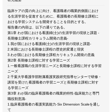
研究概要
臨床ケアの質の向上に向け、看護職者の職業的側面におけ
る生涯学習を促進するために、看護職者の長期修士課程に
おける学習システムを開発することを目的とする。
報告書の内容は、以下の通りである。
第1章 わが国における看護婦(士)の生涯学習の現状と課題 -
長期修士課程カリキュラム開発の意義-
1.我が国における看護婦(士)の生涯学習の現状と課題-
2.米国における長期修士課程の歴史的変遷と現状
3.わが国における長期修士課程カリキュラム開発の意義
第2章 長期修士課程に対する学習ニーズ
1.一般看護職の生涯学習ニーズと長期修士課程に対する学習
ニーズ
2.千葉大学看護学部附属看護実践研究指導センターで研修・
講習を受けた看護職者の学習ニーズと長期修士課程に対す
る学習ニーズ
第3章 わが国の臨床看護職者の職業的特性-臨床能力と専門
職役割意識-
1.臨床看護職者の看護実践能力-Six Dimension Scaleを通し
て