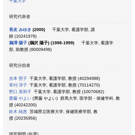
千葉大学
研究代表者
長友 みゆき
(2000)
千葉大学, 看護学部, 講
師 (10241978)
鵜澤 陽子
(鵜沢 陽子) (1998-1999)
千葉大学, 看護学
部, 助教授 (80009498)
研究分担者
吉本 照子
千葉大学, 看護学部, 教授 (40294988)
草刈 淳子
千葉大学, 看護学部, 教授 (70114270)
野口 美和子
千葉大学, 看護学部, 教授 (10070682)
齋藤 やよい
(齊藤 やよい) 群馬大学, 医学部・保健学科, 教
授 (40242200)
鈴木 純恵
茨城県立医療大学, 保健医療学部, 教
授 (20235956)
研究期間 (年度)