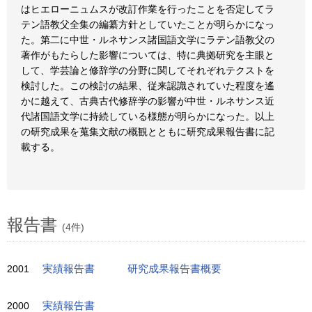
はヒエローニュムスが改訂作業を行ったことを否定してラ
テン語教父全集の編纂方針としていたことが明らかになっ
た。第二に中世・ルネサンス諸国語文学にラテン語教父の
著作がもたらした影響については、特に典拠研究を主眼と
して、学芸論と修辞学の分野に関してそれぞれテクストを
検討した。この検討の結果、従来認識されていた程度を遙
かに越えて、古典古代修辞学の影響が中世・ルネサンス近
代諸国語文学に持続している様態が明らかになった。以上
の研究成果を蒐集文献の概観とともに研究成果報告書に記
載する。
報告書
(4件)
2001
実績報告書
研究成果報告書概要
2000
実績報告書