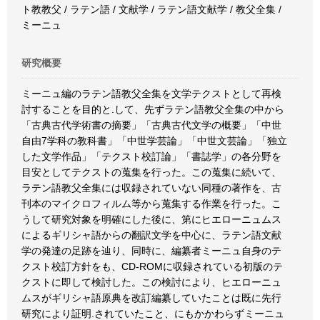
ト教教父 / ラテン語 / 文献学 / ラテン語文献学 / 教父全集 /
ミーニュ
研究概要
ミーニュ編のラテン語教父全集を文学テクストとして再検
討することを目的と.して、先ずラテン語教父全集の中から
「古典古代学術書の摘要」「古典古代文学の概要」「中世
自由7学科の教科書」「中世学芸論」「中世文芸論」「独立
した文学作品」「テクスト校訂論」「書誌学」の各分野を
目安としてテクストの蒐集を行った。この蒐集に続いて、
ラテン語教父全集には収録されていない同種の著作を、古
刊本のマイクロフィルム等から蒐集する作業を行った。こ
うして研究対象を明確にした後に、第にヒエローニュムス
によるギリシャ語からの翻訳文学を中心に、ラテン語文献
学の発達の足跡を辿り、同時に、編纂者ミーニュ自身のテ
クスト校訂方針をも、CD-ROMに収録されている初版のテ
クストに即して検討した。この検討により、ヒエローニュ
ムスがギリシャ語原典を改訂編纂していたことは既に先行
研究により証明.されていたこと、にもかかわらずミーニュ