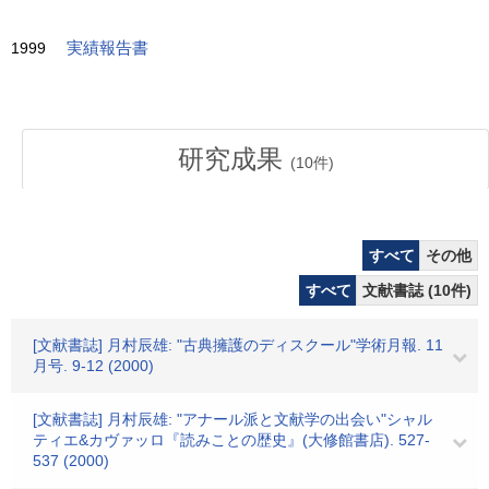
1999
実績報告書
研究成果
(
10
件)
すべて
その他
すべて
文献書誌 (10件)
[文献書誌] 月村辰雄: "古典擁護のディスクール"学術月報. 11
月号. 9-12 (2000)
[文献書誌] 月村辰雄: "アナール派と文献学の出会い"シャル
ティエ&カヴァッロ『読みことの歴史』(大修館書店). 527-
537 (2000)