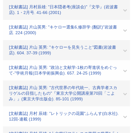
[文献書誌] 月村辰雄: "日本隠者考(座談会)"『文学』(岩波書
店). 1・2月号. 41-66 (2001)
[文献書誌] 片山英男: "キケロー選集6,修辞学 (翻訳)"岩波書
店. 224 (2000)
[文献書誌] 片山 英男: "キケローを見失うこと"図書(岩波書
店). 604. 37-39 (1999)
[文献書誌] 片山 英男: "政治と文献学-1枚の寄進状をめぐっ
て-"学術月報(日本学術振興会). 657. 24-25 (1999)
[文献書誌] 片山 英男: "古代世界の年代統一、古典学者スカ
リゲルの目指したもの"『東京大学公開講座第70回「こよ
み」』(東京大学出版会). 85-101 (1999)
[文献書誌] 月村 辰雄: "レトリックの花園"ふらんす(白水社).
12回-連載 (1999)