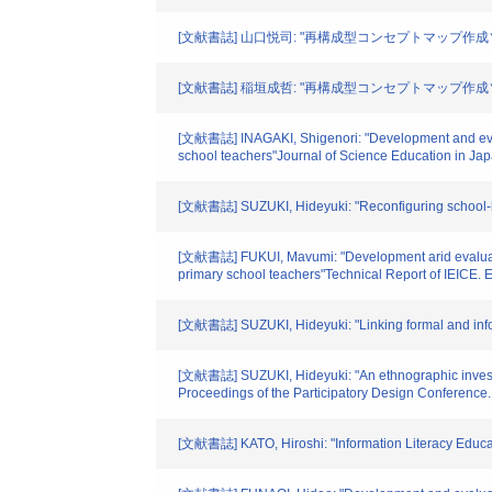
[文献書誌] 山口悦司: "再構成型コンセプトマップ作成
[文献書誌] 稲垣成哲: "再構成型コンセプトマップ作成ソ
[文献書誌] INAGAKI, Shigenori: "Development and evaluat
school teachers"Journal of Science Education in Japan
[文献書誌] SUZUKI, Hideyuki: "Reconfiguring school-like 
[文献書誌] FUKUI, Mavumi: "Development arid evaluation 
primary school teachers"Technical Report of IEICE.
[文献書誌] SUZUKI, Hideyuki: "Linking formal and infor
[文献書誌] SUZUKI, Hideyuki: "An ethnographic investiga
Proceedings of the Participatory Design Conference
[文献書誌] KATO, Hiroshi: "Information Literacy Educati