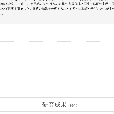
教師や小学生に対して,使用感の良さ,操作の容易さ.共同作成と再生・修正の実現,共
ついて調査を実施した。回答の結果を分析することで多くの教師や子どもたちがす
た。
研究成果
(
36
件)