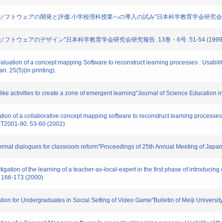
ソフトウェアの開発と評価:小学校理科授業への導入の試み"日本科学教育学会研究会研究報告. 1
フトウェアのデザイン"日本科学教育学会研究会研究報告. 13巻・6号. 51-54 (1999
ion of a concept mapping Software to reconstruct learning processes : Usability 
. 25(5)(in printing).
activities to create a zone of emergent learning"Journal of Science Education in J
of a collaborative concept mapping software to reconstruct learning processes : U
 ET2001-90. 53-60 (2002)
mal dialogues for classroom reform"Proceedings of 25th Annual Meeting of Japan
tion of the learning of a teacher-as-local-expert in the first phase of introduc
. 166-173 (2000)
on for Undergraduates in Social Setting of Video Game"Bulletin of Meiji University