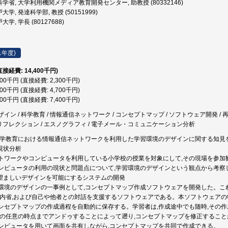
学省, 大学利用機関メディア教育開発センター, 助教授 (80332146)
大学, 発達科学部, 教授 (50151999)
学, 学長 (80127688)
1年度)
直接経費: 14,400千円)
300千円 (直接経費: 2,300千円)
700千円 (直接経費: 4,700千円)
400千円 (直接経費: 7,400千円)
イン / 科学教育 / 情報通信ネットワーク / コンセプトマップ / ソフトウェア開発 
 リフレクション / エスノグラフィ / 電子メール・コミュニケーション分析
科学教育における情報通信ネットワークを利用した学習環境のデザインに関する知見を
現状分析
トワークやコンピュータを利用している小学校の授業を対象にして,その現場を参加
ンピュータの利用の現状と問題点について,学習環境のデザインという観点から考察
の望ましいデザインを可能にするシステムの開発
環境のデザインの一事例として,コンセプトマップ作成ソフトウェアを開発した。こ
の内省,および自己や他者との対話を支援するソフトウェアである。本ソフトウェアの特徴
ンセプトマップの作成過程を自動的に保存する。学習者は,作成途中でも随時,その作成
程の任意の時点までアンドゥすることによって遡り,コンセプトマップを修正することが
ンピュータを用いて画面を共有しながら,コンセプトマップを共同で作成できる。