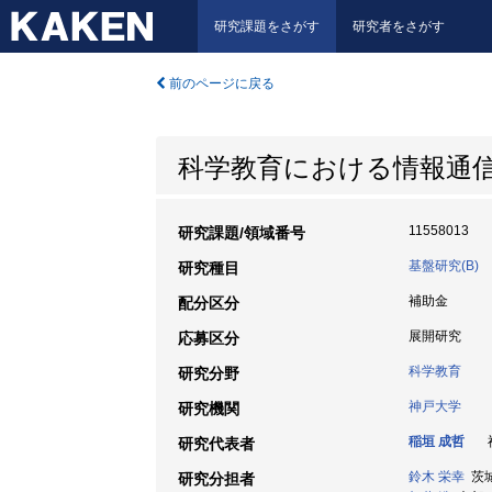
研究課題をさがす
研究者をさがす
前のページに戻る
科学教育における情報通
11558013
研究課題/領域番号
基盤研究(B)
研究種目
補助金
配分区分
展開研究
応募区分
科学教育
研究分野
神戸大学
研究機関
稲垣 成哲
神
研究代表者
鈴木 栄幸
茨城
研究分担者