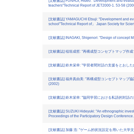
[文献書誌] FUNAOI, Hideo: "Development and evaluation o
teachers"Technical Report of JET2000-1. 53-58 (200
[文献書誌] YAMAGUCHI Etsuji: "Development and evaluati
school"Technical Report of」 Japan Society for Scien
[文献書誌] INAGAKI, Shigenori: "Design of concept Mapp
[文献書誌] 稲垣成哲: "再構成型コンセプトマップ作成ソ
[文献書誌] 鈴木栄幸: "学習者間対話の支援をとおした創発
[文献書誌] 福井真由美: "再構成型コンセプトマップ協
(2002)
[文献書誌] 鈴木栄幸: "協同学習における私語的対話の意
[文献書誌] SUZUKI Hideyuki: "An ethnographic investigat
Proceedings of the Participatory Design Conference
[文献書誌] 加藤 浩: "ゲーム的状況設定を用いた大学文