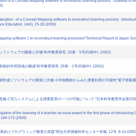
f a Concept Mapping software to reconstruct learning process : Usability of the
0)
on ; of a Concept Mapping software to reconstruct learning process : Introductio
ce Education. 14(4). 25-28 (2000)
ing software 1 to reconstruct learning processes"Technical Report of Japan Socie
フトウェアの開発と評価"科学教育研究. 25巻・5号(印刷中). (2002)
的学習領域の構成"科学教育研究. 26巻・1号(印刷中). (2002)
調作成ソフトウェアの開発と評価:小学校教師からみた授業利用の可能性"電子情報通信学会技術研
義-CSCLシステムによる授業変革の一つの可能について-"日本科学教育学会第25回年会論文集
ion of the learning of a teacher-as-local-expert in the first phase of introduci
. 166-173 (2000)
系向けプログラミング教育の実践"明治大学情報科学センター年報. 12号. 8-14 (2000