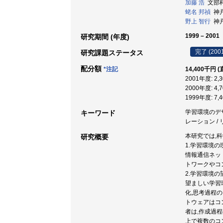
加藤 浩
文部科
蛯名 邦禎
神戸
野上 智行
神戸大
1999 – 2001
研究期間 (年度)
完了 (200
研究課題ステータス
配分額
*注記
14,400千円 (
2001年度: 2,
2000年度: 4,
1999年度: 7,
学習環境のデザ
キーワード
レーション /
本研究では,
研究概要
1.学習環境の
情報通信ネッ
トワークやコ
2.学習環境
望ましい学習
化,思考過程
トウェアはコ
者は,作成過
上で複数のコ