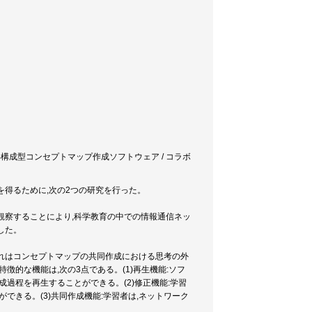
/ 再構成型コンセプトマップ作成ソフトウェア / コラボ
得るために,次の2つの研究を行った。
観察することにより,科学教育の中での情報通信ネッ
した。
れはコンセプトマップの共同作成における思考の外
的な機能は,次の3点である。(1)再生機能:ソフ
過程を再生することができる。(2)修正機能:学習
できる。(3)共同作成機能:学習者は,ネットワーク