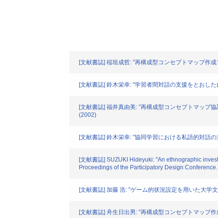
[文献書誌] 稲垣成哲: "再構成型コンセプトマップ作成ソ
[文献書誌] 鈴木栄幸: "学習者間対話の支援をとおした創発
[文献書誌] 福井真由美: "再構成型コンセプトマップ協
(2002)
[文献書誌] 鈴木栄幸: "協同学習における私語的対話の意
[文献書誌] SUZUKI Hideyuki: "An ethnographic investigat
Proceedings of the Participatory Design Conference
[文献書誌] 加藤 浩: "ゲーム的状況設定を用いた大学文
[文献書誌] 舟生日出男: "再構成型コンセプトマップ作成