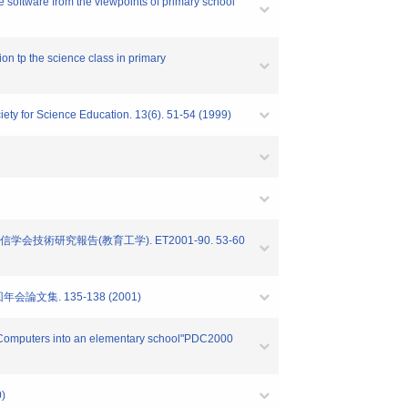
 software from the viewpoints of primary school
n tp the science class in primary
ty for Science Education. 13(6). 51-54 (1999)
究報告(教育工学). ET2001-90. 53-60
. 135-138 (2001)
ng Computers into an elementary school"PDC2000
)