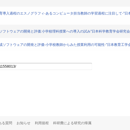
教育導入過程のエスノグラフィ-あるコンピュータ担当教師の学習過程に注目して-"日本教育
ソフトウェアの開発と評価:小学校理科授業への導入の試み"日本科学教育学会研究会研究報告. 1
ソフトウェアの開発と評価-小学校教師からみた授業利用の可能性-"日本教育工学会研究報告集. J
ある質問
お知らせ
利用規程
科研費による研究の帰属