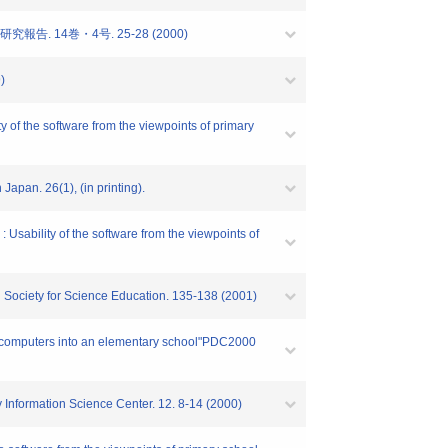
4巻・4号. 25-28 (2000)
)
of the software from the viewpoints of primary
apan. 26(1), (in printing).
sability of the software from the viewpoints of
 Society for Science Education. 135-138 (2001)
ing computers into an elementary school"PDC2000
 Information Science Center. 12. 8-14 (2000)