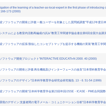
ion of the learning of a teacher-as-local-expert in the first phase of introduci
. 166-173 (2000)
作成ソフトウェアの開発と評価:一般ユーザーを対象とした質問紙調査"平成12年度日本理科
システムによる教室内活動再編成の試み"教育工学関連学協会連合第6回全国大会講演論文集(第二
プ作成ソフトウェアの拡張:類似したコンセプトマップを提示する機能の実装"教育工学関
ェア開発プロジェクト"INTERACTIVE EDUCATI○N 2000. 40 (2000)
成ソフトウェアの開発と評価:再生機能及びインターフェースの改良"日本理科教育学会第50回
トウェアのデザイン"日本科学教育学会研究会研究報告. 13・6. 51-54 (1999)
フトウェアの開発"日本科学教育学会第23回年回/JSSE・ICASE・PME合同国際会議論文集
習環境のデザイン:支援者間の電子メール・コミュニケーション分析"日本科学教育学会第2