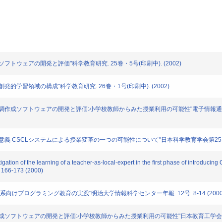
フトウェアの開発と評価"科学教育研究. 25巻・5号(印刷中). (2002)
的学習領域の構成"科学教育研究. 26巻・1号(印刷中). (2002)
調作成ソフトウェアの開発と評価:小学校教師からみた授業利用の可能性"電子情報通信学会技術研
義 CSCLシステムによる授業変革の一つの可能性について"日本科学教育学会第25回年会論文
ion of the learning of a teacher-as-local-expert in the first phase of introduci
. 166-173 (2000)
系向けプログラミング教育の実践"明治大学情報科学センター年報. 12号. 8-14 (2000
ソフトウェアの開発と評価:小学校教師からみた授業利用の可能性"日本教育工学会研究報告集. J