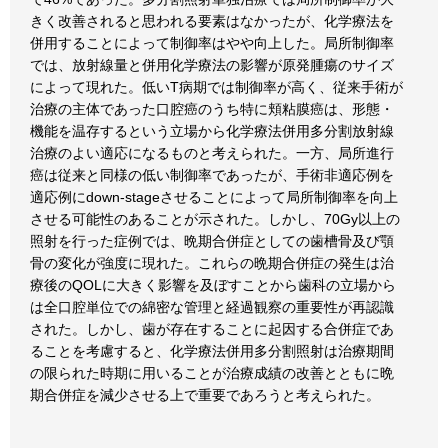
きく改善されると思われる要素はなかったが、化学療法を
併用することによって制御率はやや向上した。局所制御率
では、放射線量と併用化学療法の影響が原発腫瘍のサイズ
によって現れた。低いT病期では制御率が高く、従来手術が
治療の主体であった口腔癌のうち特に頬粘膜癌は、形態・
機能を温存するという立場から化学療法併用多分割放射線
治療のよい適応になるものと考えられた。一方、局所進行
癌は従来と同様の低い制御率であったが、手術非適応例を
適応例にdown-stageさせることによって局所制御率を向上
させる可能性のあることが示された。しかし、70Gy以上の
照射を行った症例では、晩期合併症としての歯槽骨及び顎
骨の変化が強度に現れた。これらの晩期合併症の発生は治
療後のQOLに大きく影響を及ぼすことから歯科の立場から
は全口腔単位での綿密な管理と経過観察の重要性が再認識
された。しかし、歯が存在することに起因する合併症であ
ることを考慮すると、化学療法併用多分割照射は治療期間
の限られた時期に用いることが治療成績の改善とともに晩
期合併症を減少させる上で重要であろうと考えられた。