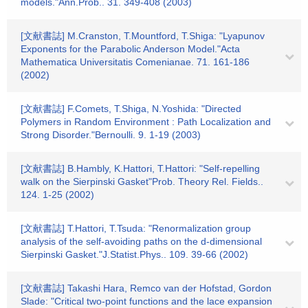
models."Ann.Prob.. 31. 349-408 (2003)
[文献書誌] M.Cranston, T.Mountford, T.Shiga: "Lyapunov
Exponents for the Parabolic Anderson Model."Acta
Mathematica Universitatis Comenianae. 71. 161-186
(2002)
[文献書誌] F.Comets, T.Shiga, N.Yoshida: "Directed
Polymers in Random Environment : Path Localization and
Strong Disorder."Bernoulli. 9. 1-19 (2003)
[文献書誌] B.Hambly, K.Hattori, T.Hattori: "Self-repelling
walk on the Sierpinski Gasket"Prob. Theory Rel. Fields..
124. 1-25 (2002)
[文献書誌] T.Hattori, T.Tsuda: "Renormalization group
analysis of the self-avoiding paths on the d-dimensional
Sierpinski Gasket."J.Statist.Phys.. 109. 39-66 (2002)
[文献書誌] Takashi Hara, Remco van der Hofstad, Gordon
Slade: "Critical two-point functions and the lace expansion