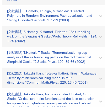
[文献書誌] F.Comets, T.Shiga, N.Yoshida: "Directed
Polymers in Random Environment Path Localization and
Strong Disorder"Bernoulli. 9. 1-19 (2003)
[文献書誌] B.Hambly, K.Hattori, T.Hattori: "Self-repelling
walk on the Sierpinski Gasket"Prob.Theory Rel.Fields.. 124.
1-25 (2002)
[文献書誌] T.Hattori, T.Tsuda: "Renormalization group
analysis of the self-avoiding paths on the d-dimensional
Sierpinski Gasket"J.Statist.Phys.. 109. 39-66 (2002)
[文献書誌] Takashi Hara, Tetsuya Hattori, Hiroshi Watanabe:
"Triviality of hierarchical Ising model in four
dimensions."Commun.Math.Phys.. 220. 13-40 (2001)
[文献書誌] Takashi Hara, Remco van der Hofstad, Gordon
Slade: "Critical two-point functions and the lace expansion
for spread-out high-dimensional percolation and related