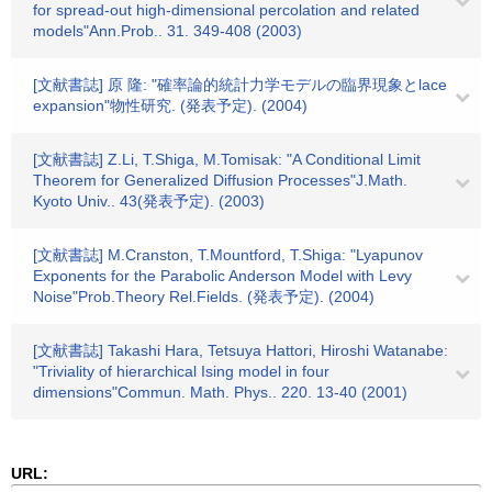
for spread-out high-dimensional percolation and related
models"Ann.Prob.. 31. 349-408 (2003)
[文献書誌] 原 隆: "確率論的統計力学モデルの臨界現象とlace
expansion"物性研究. (発表予定). (2004)
[文献書誌] Z.Li, T.Shiga, M.Tomisak: "A Conditional Limit
Theorem for Generalized Diffusion Processes"J.Math.
Kyoto Univ.. 43(発表予定). (2003)
[文献書誌] M.Cranston, T.Mountford, T.Shiga: "Lyapunov
Exponents for the Parabolic Anderson Model with Levy
Noise"Prob.Theory Rel.Fields. (発表予定). (2004)
[文献書誌] Takashi Hara, Tetsuya Hattori, Hiroshi Watanabe:
"Triviality of hierarchical Ising model in four
dimensions"Commun. Math. Phys.. 220. 13-40 (2001)
URL: