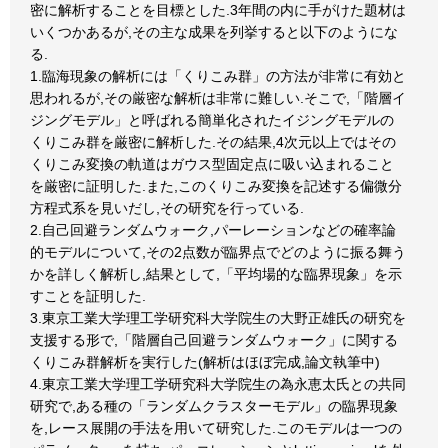
密に解析することを目標とした.3年間の内に手がけた題材は
いくつかあるが,その主な成果を列挙すると以下のようにな
る.
1.臨海現象の解析には「くりこみ群」の方法が非常に有効と
思われるが,その厳密な解析は非常に難しい.そこで,「階層イ
ジングモデル」と呼ばれる簡単化されたイジングモデルの
くりこみ群を厳密に解析した.その結果,4次元以上ではその
くりこみ変換の軌道はガウス型固定点に吸い込まれること
を厳密に証明した.また,このくりこみ変換を記述する偏微分
方程式系を見いだし,その研究を行っている.
2.自己回避ランダムウォーク,パーレーションなどの確率論
的モデルについて,その2点数が臨界点でどのように振る舞う
かを詳しく解析し,結果として,「平均場的な臨界現象」を示
すことを証明した.
3.東京工業大学理工学研究科大学院生の大野正雄氏の研究を
支援する形で,「階層自己回避ランダムウォーク」に関する
くりこみ群解析を実行した(解析はほぼ完成,論文執筆中)
4.東京工業大学理工学研究科大学院生の為永恵太氏との共同
研究で,ある種の「ランダムクラスターモデル」の臨界現象
を,レース展開の手法を用いて研究した.このモデルは一つの