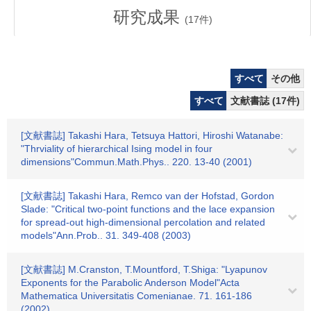
研究成果
(
17
件)
すべて
その他
すべて
文献書誌 (17件)
[文献書誌] Takashi Hara, Tetsuya Hattori, Hiroshi Watanabe:
"Thrviality of hierarchical Ising model in four
dimensions"Commun.Math.Phys.. 220. 13-40 (2001)
[文献書誌] Takashi Hara, Remco van der Hofstad, Gordon
Slade: "Critical two-point functions and the lace expansion
for spread-out high-dimensional percolation and related
models"Ann.Prob.. 31. 349-408 (2003)
[文献書誌] M.Cranston, T.Mountford, T.Shiga: "Lyapunov
Exponents for the Parabolic Anderson Model"Acta
Mathematica Universitatis Comenianae. 71. 161-186
(2002)