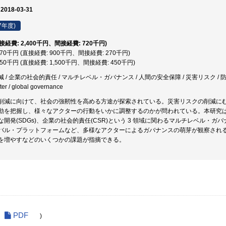
 2018-03-31
7年度)
直接経費: 2,400千円、間接経費: 720千円)
,170千円 (直接経費: 900千円、間接経費: 270千円)
,950千円 (直接経費: 1,500千円、間接経費: 450千円)
/ 企業の社会的責任 / マルチレベル・ガバナンス / 人間の安全保障 / 災害リスク / 防災・減災・災
ster / global governance
削減に向けて、社会の強靭性を高める方途が探索されている。災害リスクの削減に
動を把握し、様々なアクターの行動をいかに調整するのかが問われている。本研究は
な開発(SDGs)、企業の社会的責任(CSR)という 3 領域に関わるマルチレベル・
バル・プラットフォームなど、多様なアクターによるガバナンスの萌芽が観察され
を増やすなどのいくつかの課題が指摘できる。
PDF
)