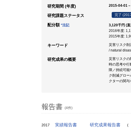
2015-04-01 –
研究期間 (年度)
完了 (201
研究課題ステータス
配分額
*注記
3,120千円 (
2016年度: 1
2015年度: 1
災害リスク削減 
キーワード
/ natural disa
災害リスクの
研究成果の概要
時の思考や行
障／持続可能
ク削減グロー
クターの関与
報告書
(4件)
実績報告書
研究成果報告書
2017
(