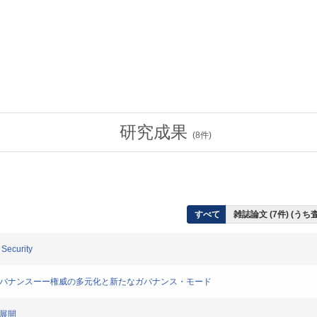
研究成果
(
8
件)
すべて
雑誌論文 (7件) (う
Security
・ガバナンスーー権威の多元化と新たなガバナンス・モード
の展開