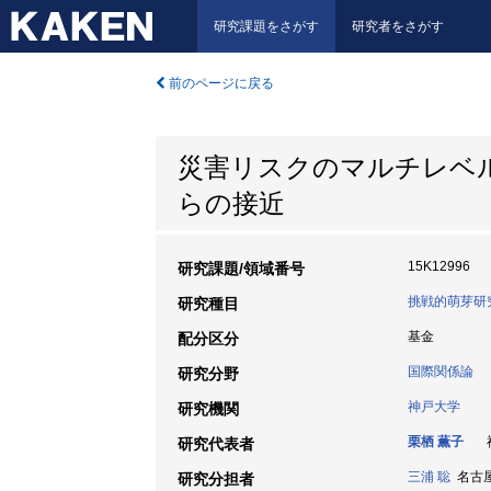
研究課題をさがす
研究者をさがす
前のページに戻る
災害リスクのマルチレベ
らの接近
15K12996
研究課題/領域番号
挑戦的萌芽研
研究種目
基金
配分区分
国際関係論
研究分野
神戸大学
研究機関
栗栖 薫子
神
研究代表者
三浦 聡
名古屋大
研究分担者