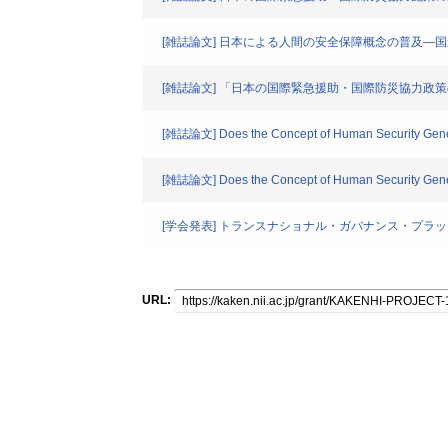
[雑誌論文] 日本による人間の安全保障概念の普及―
[雑誌論文] 「日本の国際緊急援助・国際防災協力政
[雑誌論文] Does the Concept of Human Security Genera
[雑誌論文] Does the Concept of Human Security Genera
[学会発表] トランスナショナル・ガバナンス・プ
URL: