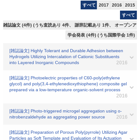
すべて
2017
2016
2015
すべて
雑誌論文 (4件) (うち査読あり 4件、 謝辞記載あり 1件、 オープンアク
学会発表 (4件) (うち国際学会 1件)
[雑誌論文] Highly Tolerant and Durable Adhesion between
Hydrogels Utilizing Intercalation of Cationic Substituents
into Layered Inorganic Compounds
2016
[雑誌論文] Photoelectric properties of C60-poly(ethylene
glycol) and poly(3,4-ethylenedioxythiophene) composite gel
prepared via a low-temperature organic-solvent process
2016
[雑誌論文] Photo-triggered microgel aggregation using o-
nitrobenzaldehyde as aggregating power source
2016
[雑誌論文] Preparation of Porous Poly(pyrrole) Utilizing Agar
Particles as Soft Template and Evaluation of Its Actuation