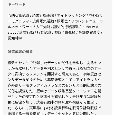
キーワード
心的状態認識 / 読書行動認識 / アイトラッキング / 赤外線サ
ーモグラフィ / 皮膚電気活動 / 眼電位 / リカレントニューラ
ルネットワーク / 人工知能 / 認知的行動認識 / in-the-wild
study / 読書行動 / 行動認識 / 視線 / 瞳孔径 / 鼻部皮膚温度 /
認知科学
研究成果の概要
複数のセンサで記録したデータの関係を学習し，あるセン
サから取得したデータを別のセンサで得られる相当のデー
タに変換するシステムを開発する研究である．初年度はセ
ンサデータ変換のための基礎研究として，アイトラッカや
赤外線サーモグラフィカメラなどのセンサと心的状態との
関係を調査した．翌年はデータ収集基盤ソフトウェアを開
発し，その安定性と拡張性を確認した．最終年度は記録対
象に脳波を加え，読書行動中の興味度を視線から推定し
た．さらに，実世界における読書行動を眼電位計測眼鏡で
認識する手法を提案し，データセットと共に公開した．