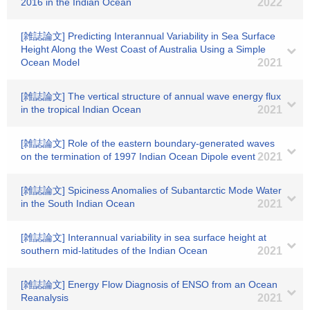
2016 in the Indian Ocean
2022
[雑誌論文] Predicting Interannual Variability in Sea Surface
Height Along the West Coast of Australia Using a Simple
Ocean Model
2021
[雑誌論文] The vertical structure of annual wave energy flux
in the tropical Indian Ocean
2021
[雑誌論文] Role of the eastern boundary-generated waves
on the termination of 1997 Indian Ocean Dipole event
2021
[雑誌論文] Spiciness Anomalies of Subantarctic Mode Water
in the South Indian Ocean
2021
[雑誌論文] Interannual variability in sea surface height at
southern mid-latitudes of the Indian Ocean
2021
[雑誌論文] Energy Flow Diagnosis of ENSO from an Ocean
Reanalysis
2021