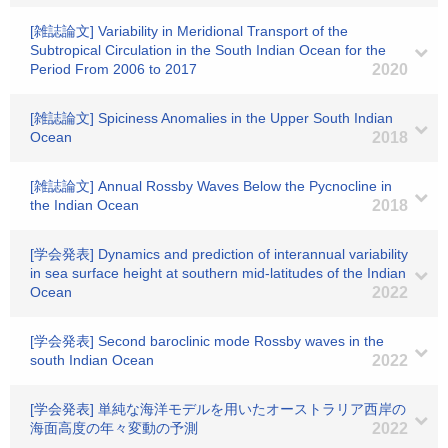
[雑誌論文] Variability in Meridional Transport of the
Subtropical Circulation in the South Indian Ocean for the
Period From 2006 to 2017
2020
[雑誌論文] Spiciness Anomalies in the Upper South Indian
Ocean
2018
[雑誌論文] Annual Rossby Waves Below the Pycnocline in
the Indian Ocean
2018
[学会発表] Dynamics and prediction of interannual variability
in sea surface height at southern mid-latitudes of the Indian
Ocean
2022
[学会発表] Second baroclinic mode Rossby waves in the
south Indian Ocean
2022
[学会発表] 単純な海洋モデルを用いたオーストラリア西岸の
海面高度の年々変動の予測
2022