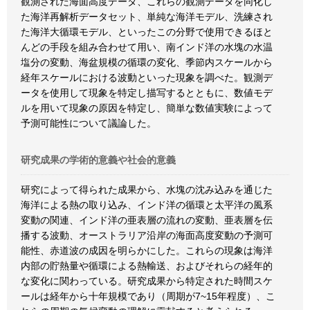
観測された海面高度データ、これらの観測データを同化し
た海洋再解析データセット、単純な海洋モデル、洗練され
た海洋大循環モデル、といったこの分野で使用できるほと
んどの手段を組み合わせて用い、南インド洋の水塊の水温
塩分の変動、海盆規模の循環の変化、季節内スケールから
経年スケールにおける波動といった現象を調べた。観測デ
ータを使用して現象を特定し描写するとともに、数値モデ
ルを用いて現象の原因を特定し、簡単な数値実験によって
予測可能性について議論した。
研究成果の学術的意義や社会的意義
研究によって得られた成果から、水塊の沈み込みを通じた
海洋による熱の取り込み、インド洋の循環と太平洋の風系
変動の関連、インド洋の亜表層の流れの変動、亜表層を伝
播する波動、オーストラリア沿岸の海面高度変動の予測可
能性、赤道波の成因を明らかにした。これらの現象は海洋
内部の貯熱量や循環による熱輸送、およびそれらの経年的
な変化に関わっている。研究成果から特定された時間スケ
ールは経年から十年規模であり（周期が7~15年程度）、こ