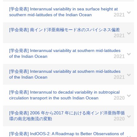
[学会発表] Interannual variability in sea surface height at
southern mid-latitudes of the Indian Ocean
2021
[学会発表] 南インド洋亜南極モード水のスパイシネス偏差
2021
[学会発表] Interannual variability at southern mid-latitudes
of the Indian Ocean
2021
[学会発表] Interannual variability at southern mid-latitudes
of the Indian Ocean
2021
[学会発表] Interannual to decadal variability in subtropical
circulation transport in the south Indian Ocean
2020
[学会発表] 2006 年から2017 年における南インド洋亜熱帯循
環の南北地衡流の変動
2020
[学会発表] IndOOS-2: A Roadmap to Better Observations of