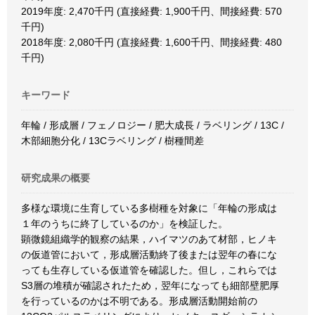
2019年度: 2,470千円 (直接経費: 1,900千円、間接経費: 570
千円)
2018年度: 2,080千円 (直接経費: 1,600千円、間接経費: 480
千円)
キーワード
年輪 / 形成層 / フェノロジー / 肥大成長 / ラベリング / 13C /
木部細胞分化 / 13Cラベリング / 樹種間差
研究成果の概要
多様な環境に生育している多樹種を対象に「年輪の形成は
１年のうちに終了しているのか」を検証した。
顕微鏡組織学的観察の結果，ハイマツのあて材部，ヒノキ
の仮道管において，形成層活動終了後または翌年の春にな
っても生存している仮道管を確認した。但し，これらでは
S3層の堆積が確認されたため，翌年になっても細部壁肥厚
を行っているのかは不明である。形成層活動開始前の