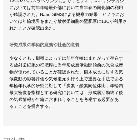
13CO2パルスラベリングにより，ヒノキ，スギ，シラカシ
においては前年年輪最外部において当年春の同化物の利用
が確認された。Nano-SIMSによる観察の結果，ヒノキにお
いては年輪境界をまたぐ放射柔細胞の壁肥厚に13Cが利用さ
れたことが確認出来た。
研究成果の学術的意義や社会的意義
少なくとも，樹種によっては前年年輪にまたがって存在す
る放射柔細胞の壁肥厚に当年形成層活動開始前の光合成産
物が使われていることが確認された。樹木成長に対する気
候変動の影響評価や気候復元を行う上で重要な手法である
年輪年代学的研究に対して「炭素・酸素同位体比，年輪内
最大密度を指標とする研究においては，形成層活動終了後
の気候情報が年輪に含まれうることを考慮する必要があ
る」ことを提言する。