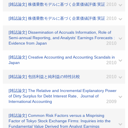
[雑誌論文] 株価乗数モデルに基づく企業価値評価:実証
2010
[雑誌論文] 株価乗数モデルに基づく企業価値評価:実証
2010
[雑誌論文] Dissemination of Accruals Information, Role of
Semi-annual Reporting, and Analysts' Earnings Forecasts :
Evidence from Japan
2010
[雑誌論文] Creative Accounting and Accounting Scandals in
Japan
2010
[雑誌論文] 包括利益と純利益の特性比較
2010
[雑誌論文] The Relative and Incremental Explanatory Power
of Dirty Surplus for Debt Interest Rate、Journal of
International Accounting
2009
[雑誌論文] Common Risk Factors versus a Misprising
Factor of Tokyo Stock Exchange Firms: Inquiries into the
Fundamental Value Derived from Analyst Earnings