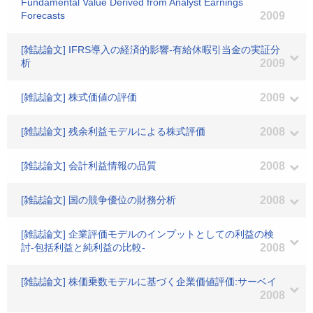
Fundamental Value Derived from Analyst Earnings
Forecasts
2009
[雑誌論文] IFRS導入の経済的影響-有給休暇引当金の実証分
析
2009
[雑誌論文] 株式価値の評価
2009
[雑誌論文] 残余利益モデルによる株式評価
2008
[雑誌論文] 会計利益情報の品質
2008
[雑誌論文] 国の競争優位の財務分析
2008
[雑誌論文] 企業評価モデルのインプットとしての利益の検
討-包括利益と純利益の比較-
2008
[雑誌論文] 株価乗数モデルに基づく企業価値評価:サーベイ
2008