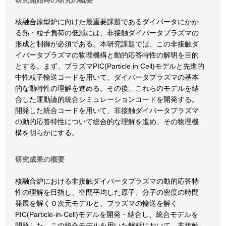
研究開始時の研究の概要
核融合原型炉に向けた最重要課題であるダイバータにかか
る熱・粒子負荷の低減には、非接触ダイバータプラズマの
形成と制御が必須である。本研究課題では、この非接触ダ
イバータプラズマの物理機構と動的応答特性の解明を目的
とする。まず、プラズマPIC(Particle in Cell)モデルと先進的
中性粒子輸送コードを用いて、ダイバータプラズマの基本
的な動特性の理解を進める。その後、これらのモデルを結
合した運動論的統合シミュレーションコードを開発する。
開発した統合コードを用いて、非接触ダイバータプラズマ
の動的応答特性について総合的な理解を進め、その物理機
構を明らかにする。
研究成果の概要
核融合炉における非接触ダイバータプラズマの動的応答特
性の理解を目指し、空間平均した原子、分子の密度の時間
発展を解く０次元モデルと、プラズマの輸送を解く
PIC(Particle-in-Cell)モデルを開発・結合し、統合モデルを
開発した。この統合モデルを用いた解析において、非接触