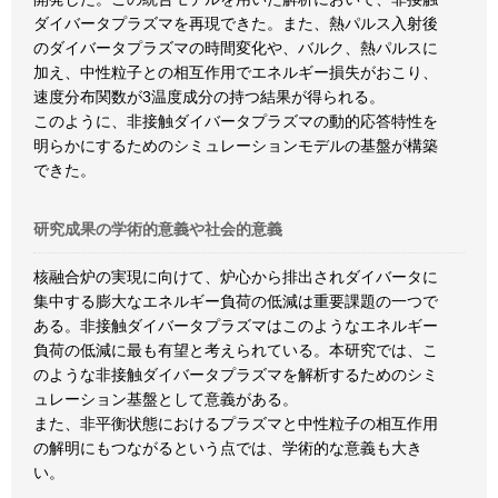
ダイバータプラズマを再現できた。また、熱パルス入射後
のダイバータプラズマの時間変化や、バルク、熱パルスに
加え、中性粒子との相互作用でエネルギー損失がおこり、
速度分布関数が3温度成分の持つ結果が得られる。
このように、非接触ダイバータプラズマの動的応答特性を
明らかにするためのシミュレーションモデルの基盤が構築
できた。
研究成果の学術的意義や社会的意義
核融合炉の実現に向けて、炉心から排出されダイバータに
集中する膨大なエネルギー負荷の低減は重要課題の一つで
ある。非接触ダイバータプラズマはこのようなエネルギー
負荷の低減に最も有望と考えられている。本研究では、こ
のような非接触ダイバータプラズマを解析するためのシミ
ュレーション基盤として意義がある。
また、非平衡状態におけるプラズマと中性粒子の相互作用
の解明にもつながるという点では、学術的な意義も大き
い。