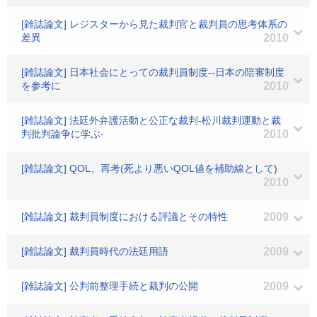
[雑誌論文] レジスターから見た裁判官と裁判員の思考体系の
差異
2010
[雑誌論文] 日本社会にとっての裁判員制度--日本の陪審制度
を参考に
2010
[雑誌論文] 法廷外弁護活動と公正な裁判-松川裁判運動と裁
判批判論争に学ぶ-
2010
[雑誌論文] QOL、再考(死より悪いQOL値を補助線として)
2010
[雑誌論文] 裁判員制度における評議とその特性
2009
[雑誌論文] 裁判員時代の法廷用語
2009
[雑誌論文] 公判前整理手続と裁判の公開
2009