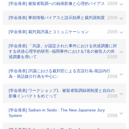
[学会発表] 被疑者取調べの録画影像と心理的バイアス
2009
[学会発表] 事前情報バイアスと説示効果と裁判員制度
2009
[学会発表] 裁判員評議とコミュニケーション
2009
[学会発表] 「共謀」が認定された事件における供述調書に対
する供述心理学的研究--福岡事件における7名の被告人の供
述調書を用いて
2009
[学会発表] 評議における裁判官による言語行為-発話内行
為・発話媒介行為を中心に-
2008
[学会発表] ワークショップ1 : 被疑者取調録画制度と自白の
影像インパクトをめぐって
2008
[学会発表] Saiban-in Seido : The New Japanese Jury
System
2008