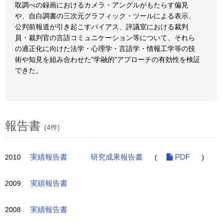
取調べの録画におけるカメラ・アングルがもたらす偏見
や、自白調書の三次元グラフィック・ツールによる表示、
公判前報道が引き起こすバイアス、評議室における裁判
員・裁判官の言語コミュニケーション等について、それら
の適正化に向けた法学・心理学・言語学・情報工学等の技
術や知見を組み合わせた"学融的"アプローチの有効性を検証
できた。
報告書
(4件)
2010
実績報告書
研究成果報告書
(
PDF
)
2009
実績報告書
2008
実績報告書