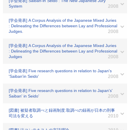
[学会発表] Saiban-in Seido : The New Japanese Jury
System
2008
[学会発表] A Corpus Analysis of the Japanese Mixed Juries
: Delineating the Differences between Lay and Professional
Judges.
2008
[学会発表] A Corpus Analysis of the Japanese Mixed Juries
: Delineating the Differences between Lay and Professional
Judges
2008
[学会発表] Five research questions in relation to Japan's
'Saiban'in Seido'
2008
[学会発表] Five research questions in relation to Japan's'
Saiban' in Seido'
2008
[図書] 被疑者取調べと録画制度:取調べの録画が日本の刑事
司法を変える
2010