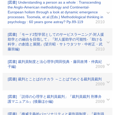
[図書] Understanding a person as a whole : Transcending
the Anglo-American methodology and Continental-
European holism through a look at dynamic emergence
processes. Toomela, et al.(Eds.) Methodological thinking in
psychology : 60 years gone astray? Pp.89-119
2010
[図書] 「モード2型学習としてのサービスラーニング-対人援
助学との融合を目指して」『対人援助学の可能性-「助ける
科学」の創造と展開』(望月昭・サトウタツヤ・中村正・武
藤崇編)
2010
[図書] 裁判員制度と法心理学(岡田悦典・藤田政博・仲真紀
子編)
2009
[図書] 裁判とことばのチカラ ～ことばでめぐる裁判員裁判
2009
[図書] 「説得の心理学と裁判員裁判」『裁判員裁判 刑事弁
護マニュアル』(後藤ほか編)
2009
[図書] 「権威主義的パーソナリティと裁判員制度」『裁判員