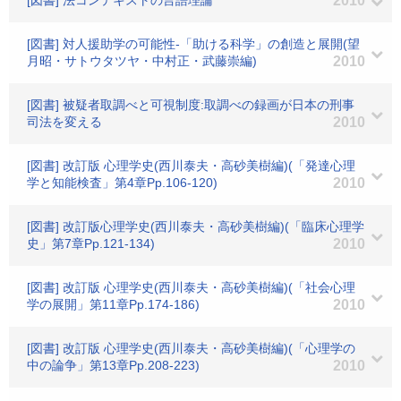
[図書] 法コンテキストの言語理論
2010
[図書] 対人援助学の可能性-「助ける科学」の創造と展開(望
月昭・サトウタツヤ・中村正・武藤崇編)
2010
[図書] 被疑者取調べと可視制度:取調べの録画が日本の刑事
司法を変える
2010
[図書] 改訂版 心理学史(西川泰夫・高砂美樹編)(「発達心理
学と知能検査」第4章Pp.106-120)
2010
[図書] 改訂版心理学史(西川泰夫・高砂美樹編)(「臨床心理学
史」第7章Pp.121-134)
2010
[図書] 改訂版 心理学史(西川泰夫・高砂美樹編)(「社会心理
学の展開」第11章Pp.174-186)
2010
[図書] 改訂版 心理学史(西川泰夫・高砂美樹編)(「心理学の
中の論争」第13章Pp.208-223)
2010