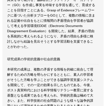
ー（GO）を作成し事実を吟味する学習を通して、育成する
ことを目指すことにある。Grasp of Evidenceフレームワー
クに基づいた分析タブローをGOとして、複数の情報に含ま
れる証拠や出自をもとに情報間の矛盾理由を学習者が協調
して考える学習環境EDDiE（Electronic Documents
Disagreement Evaluation）を開発した。結果、矛盾の理由
を系統的に考えられるようになり、矛盾の理由も多様に検
討しながら結論を見出そうとする学習活動を支援できるこ
とがわかった。
研究成果の学術的意義や社会的意義
本研究の成果は、複数の矛盾する情報を的確に統合して理
解するための方略を明らかにするとともに、素人の学習者
がそうした方略を学ぶことができる協調学習支援システム
を開発して、その一定の効果を示したものである。今後、
ポスト真実時代における科学情報リテラシー教育に資する
基盤となる成果であると考えられ、学術的意義は極めて大
きい。また、科学技術の社会問題のような様々な論争的課
題において議論するための基盤となるものとも考えられ、