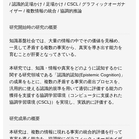
/ 認識的足場かけ / 足場かけ / CSCL / グラフィックオーガナ
イザー / 複数情報の統合 / 協調的推論
研究開始時の研究の概要
知識基盤社会では、大量の情報の中でその価値を見極め、
一見して矛盾する複数の事実から、真実を導き出す能力を
育むことが肝要となってきている。
本研究では、知識・情報や真実をどのように認知するかに
関する研究領域である「認識的認知(Epistemic Cognition)」
の成果をもとに、複数の矛盾する事実の産出プロセスを、
汎用的に使える認識的規準を用いて適切に評価する能力の
獲得を支援する協調学習環境（コンピュータに支援された
協調学習環境 (CSCL)）を実現し、実践的に評価する。
研究成果の概要
本研究は、複数の情報に現れる事実の統合的評価を行って
真実を導く能力を、協調的にグラフィック・オーガナイザ