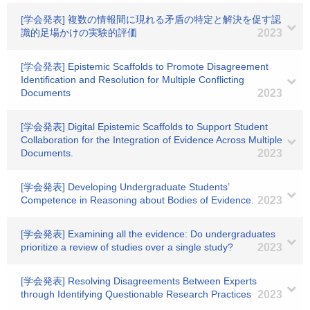
[学会発表] 複数の情報間に現れる矛盾の特定と解決を促す認
識的足場かけの実験的評価
2023
[学会発表] Epistemic Scaffolds to Promote Disagreement
Identification and Resolution for Multiple Conflicting
Documents
2023
[学会発表] Digital Epistemic Scaffolds to Support Student
Collaboration for the Integration of Evidence Across Multiple
Documents.
2023
[学会発表] Developing Undergraduate Students’
Competence in Reasoning about Bodies of Evidence.
2023
[学会発表] Examining all the evidence: Do undergraduates
prioritize a review of studies over a single study?
2023
[学会発表] Resolving Disagreements Between Experts
through Identifying Questionable Research Practices
2023