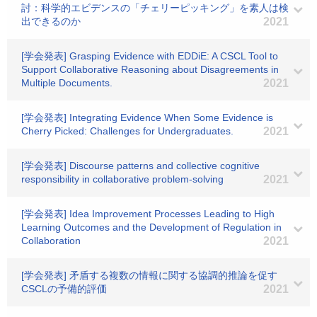
討：科学的エビデンスの「チェリーピッキング」を素人は検
出できるのか
2021
[学会発表] Grasping Evidence with EDDiE: A CSCL Tool to
Support Collaborative Reasoning about Disagreements in
Multiple Documents.
2021
[学会発表] Integrating Evidence When Some Evidence is
Cherry Picked: Challenges for Undergraduates.
2021
[学会発表] Discourse patterns and collective cognitive
responsibility in collaborative problem-solving
2021
[学会発表] Idea Improvement Processes Leading to High
Learning Outcomes and the Development of Regulation in
Collaboration
2021
[学会発表] 矛盾する複数の情報に関する協調的推論を促す
CSCLの予備的評価
2021