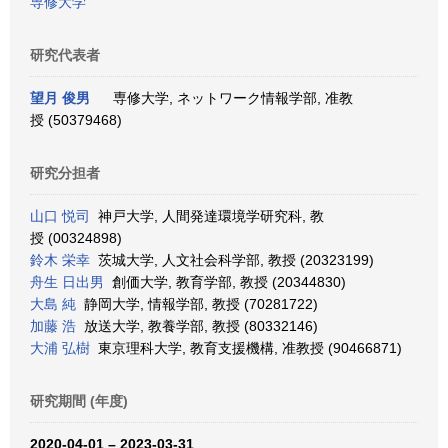
専修大学
研究代表者
望月 俊男
専修大学, ネットワーク情報学部, 准教
授 (50379468)
研究分担者
山口 悦司
神戸大学, 人間発達環境学研究科, 教
授 (00324898)
鈴木 栄幸
茨城大学, 人文社会科学部, 教授 (20323199)
舟生 日出男
創価大学, 教育学部, 教授 (20344830)
大島 純
静岡大学, 情報学部, 教授 (70281722)
加藤 浩
放送大学, 教養学部, 教授 (80332146)
大浦 弘樹
東京理科大学, 教育支援機構, 准教授 (90466871)
研究期間 (年度)
2020-04-01 – 2023-03-31