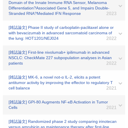
Domain of the Innate Immune RNA Sensor, Melanoma
Differentiation?Associated Gene 5, and Impairs Double-
Stranded RNA?Mediated IFN Response
2023
[雑誌論文] Phase II study of carboplatin-paclitaxel alone or
with bevacizumab in advanced sarcomatoid carcinoma of
the lung: HOT1201/NEJ024
2022
[雑誌論文] First-line nivolumab+ ipilimumab in advanced
NSCLC: CheckMate 227 subpopulation analyses in Asian
patients
2022
[雑誌論文] MK‐6, a novel not‐α IL‐2, elicits a potent
antitumor activity by improving the effector to regulatory T
cell balance
2021
[雑誌論文] GPI-80 Augments NF-κB Activation in Tumor
Cells
2021
[雑誌論文] Randomized phase 2 study comparing irinotecan
versus amrubicin as maintenance therapy after first‐line