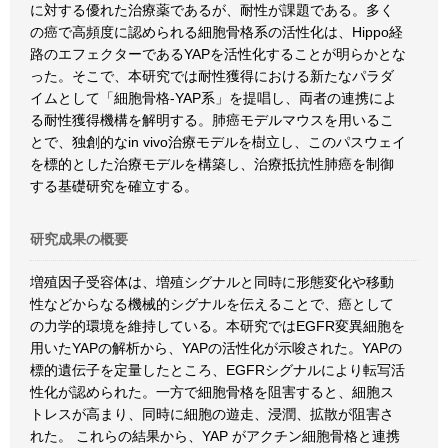
に対する優れた治療薬であるが、耐性が課題である。多く
の癌で高頻度に認められる細胞骨格系の活性化は、Hippo経
路のエフェクターであるYAPを活性化することが明らかとな
った。そこで、本研究では耐性獲得における新たなパラダ
イムとして「細胞骨格-YAP系」を提唱し、両者の連携によ
る耐性獲得機構を解明する。肺癌モデルマウスを用いるこ
とで、独創的なin vivo治療モデルを樹立し、このパスウェイ
を標的とした治療モデルを構築し、治療抵抗性肺癌を制御
する基礎研究を確立する。
研究成果の概要
増殖因子受容体は、増殖シグナルと同時に形態変化や移動
性などからなる機械的シグナルを伝えることで、癌として
の力学的環境を維持している。本研究ではEGFR変異細胞を
用いたYAPの解析から、YAPの活性化が示唆された。YAPの
標的遺伝子を定量したところ、EGFRシグナルにより転写活
性化が認められた。一方で細胞骨格を阻害すると、細胞ス
トレスが高まり、同時に細胞の遊走、浸潤、拡散が阻害さ
れた。 これらの結果から、YAP がアクチン細胞骨格と連携