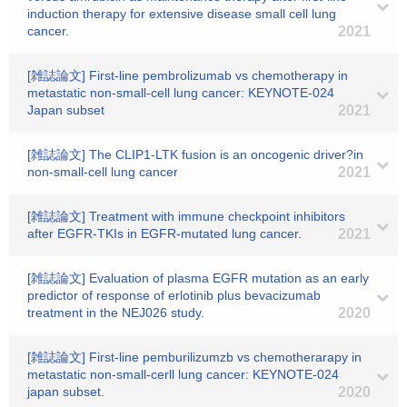
induction therapy for extensive disease small cell lung
cancer.
2021
[雑誌論文] First‐line pembrolizumab vs chemotherapy in
metastatic non‐small‐cell lung cancer: KEYNOTE‐024
Japan subset
2021
[雑誌論文] The CLIP1-LTK fusion is an oncogenic driver?in
non‐small‐cell lung cancer
2021
[雑誌論文] Treatment with immune checkpoint inhibitors
after EGFR-TKIs in EGFR-mutated lung cancer.
2021
[雑誌論文] Evaluation of plasma EGFR mutation as an early
predictor of response of erlotinib plus bevacizumab
treatment in the NEJ026 study.
2020
[雑誌論文] First-line pemburilizumzb vs chemotherarapy in
metastatic non-small-cerll lung cancer: KEYNOTE-024
japan subset.
2020