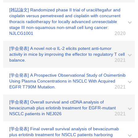
[雑誌論文] Randomized phase II trial of uracil/tegafur and
cisplatin versus pemetrexed and cisplatin with concurrent
thoracis radiotherapy for locally advanced unresectable
stage III non-squamous non-small cell lung cancer:
NJLCG1001
2020
[学会発表] A novel not-α IL-2 elicits potent anti-tumor
activity in mice by improving the effector to regulatory T cell
balance.
2021
[学会発表] A Prospective Observational Study of Osimertinib
Using Plasma Concentrations in NSCLC With Acquired
EGFR T790M Mutation.
2021
[学会発表] Overall survival and ctDNA analysis of
bevacizumab plus erlotinib treatment for EGFR-mutant
NSCLC patients in NEJ026
2021
[学会発表] Final overall survival analysis of bevacizumab
plus erlotinib treatment for NSCLC patients harboring