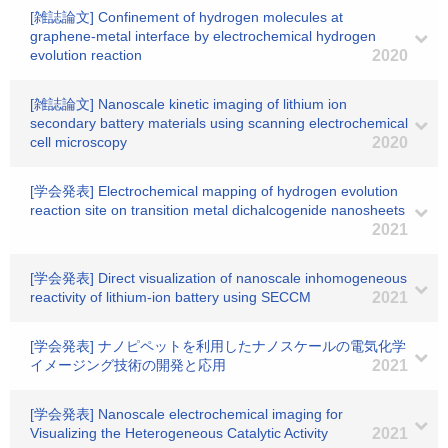
[雑誌論文] Confinement of hydrogen molecules at
graphene-metal interface by electrochemical hydrogen
evolution reaction
2020
[雑誌論文] Nanoscale kinetic imaging of lithium ion
secondary battery materials using scanning electrochemical
cell microscopy
2020
[学会発表] Electrochemical mapping of hydrogen evolution
reaction site on transition metal dichalcogenide nanosheets
2021
[学会発表] Direct visualization of nanoscale inhomogeneous
reactivity of lithium-ion battery using SECCM
2021
[学会発表] ナノピペットを利用したナノスケールの電気化学
イメージング技術の開発と応用
2021
[学会発表] Nanoscale electrochemical imaging for
Visualizing the Heterogeneous Catalytic Activity
2021