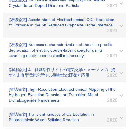
[雑誌論文] Nanoscale Reactivity Mapping of a Single-
Crystal Boron-Doped Diamond Particle
2021
[雑誌論文] Acceleration of Electrochemical CO2 Reduction
to Formate at the Sn/Reduced Graphene Oxide Interface
2021
[雑誌論文] Nanoscale characterization of the site‐specific
degradation of electric double‐layer capacitor using
scanning electrochemical cell microscopy
2021
[雑誌論文] 4．触媒活性サイトの電気化学イメージングに資
する走査型電気化学セル顕微鏡の開発と応用
2020
[雑誌論文] High‐Resolution Electrochemical Mapping of the
Hydrogen Evolution Reaction on Transition‐Metal
Dichalcogenide Nanosheets
2020
[雑誌論文] Transient Kinetics of O2 Evolution in
Photocatalytic Water-Splitting Reaction
2020