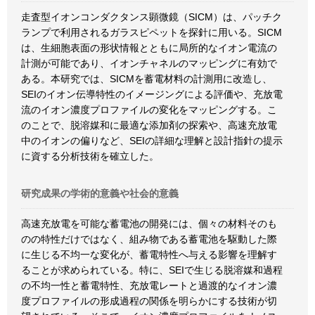
走査型イオンコンダクタンス顕微鏡（SICM）は、パッチク
ランプで利用されるガラスピペットを探針に用いる。SICM
は、生細胞表面の形状情報とともに局所的なイオン電流の
計測が可能であり、イオンチャネルのマッピングに有効で
ある。本研究では、SICMを蓄電材料の計測用に改造し、
SEIのイオン伝導特性のイメージングによる評価や、充放電
流のイオン濃度プロファイルの変化をマッピングする。こ
のことで、脱溶媒和に最適な添加剤の探索や、高速充放電
中のイオンの偏りなど、SEIの詳細な理解と設計指針の提示
に資する分析技術を確立した。
研究成果の学術的意義や社会的意義
高速充放電を可能な蓄電池の開発には、個々の材料そのも
のの特性だけではなく、組み物である蓄電池を駆動した際
に生じる不均一な変化が、蓄電特性へ与える影響を理解す
ることが求められている。特に、SEIで生じる脱溶媒和過程
の不均一性と蓄電特性、充放電レートと過渡的なイオン濃
度プロファイルの形成過程の関係を明らかにする技術が切