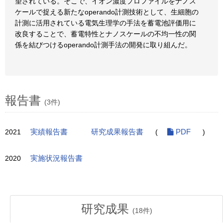
望されている。そこで、イオン濃度プロファイルをナノス
ケールで捉える新たなoperando計測技術として、生細胞の
計測に活用されている電気生理学の手法を蓄電池評価用に
改良することで、蓄電特性とナノスケールの不均一性の関
係を結びつけるoperando計測手法の開発に取り組んだ。
報告書
(3件)
2021
実績報告書
研究成果報告書
(
PDF
)
2020
実施状況報告書
研究成果
(
18
件)