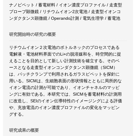
ナノピペット / 蓄電材料 / イオン濃度プロファイル / 走査型
プローブ顕微鏡 / リチウムイオン2次電池 / 走査型イオンコ
ンダクタンス顕微鏡 / Operando計測 / 電気生理学 / 蓄電池
研究開始時の研究の概要
リチウムイオン２次電池のボトルネックのプロセスである
電解液・電池材料界面でのLi+の脱溶媒和を、時空間的に捉
えることを目的として新しい計測技術を確立する。そのベ
ースとなる走査型イオンコンダクタンス顕微鏡（SICM）
は、パッチクランプで利用されるガラスピペットを探針に
用いる。SICMは、生細胞表面の形状情報とともに局所的な
イオン電流の計測が可能であり、イオンチャネルのマッピ
ングに有効である。本研究では、SICMを蓄電材料の計測用
に改造し、SEIのイオン伝導特性のイメージングによる評価
や、充放電流のイオン濃度プロファイルの変化をマッピン
グする。
研究成果の概要