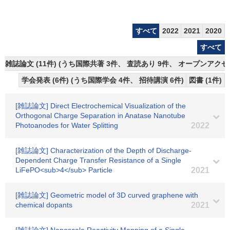
すべて
2022
2021
2020
すべて
雑誌論文 (11件) (うち国際共著 3件、 査読あり 9件、 オープンアクセス
学会発表 (6件) (うち国際学会 4件、 招待講演 6件)
図書 (1件)
[雑誌論文] Direct Electrochemical Visualization of the
Orthogonal Charge Separation in Anatase Nanotube
Photoanodes for Water Splitting
2022
[雑誌論文] Characterization of the Depth of Discharge-
Dependent Charge Transfer Resistance of a Single
LiFePO<sub>4</sub> Particle
2021
[雑誌論文] Geometric model of 3D curved graphene with
chemical dopants
2021