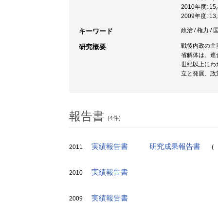
2010年度: 1
2009年度: 1
政治 / 権力 / 
キーワード
戦後内政の主
研究概要
省解体は、連
世紀以上にわ
立と発展、政
報告書
(4件)
実績報告書
研究成果報告書
2011
(
実績報告書
2010
実績報告書
2009