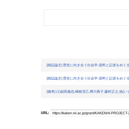
[雑誌論文] 歴史に向き合う社会学-資料と記述をめ
[雑誌論文] 歴史に向き合う社会学-資料と記述をめ
[備考] (1)副田義也,嶋根克己,樽川典子,藤村正之,
URL: