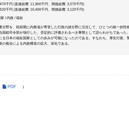
5,470千円 (直接経費: 11,900千円、間接経費: 3,570千円)
3,520千円 (直接経費: 10,400千円、間接経費: 3,120千円)
国家 / 内政 / 福祉
要分野を、戦前期に内務省が専管した行政の諸分野に注目して、ひとつの統一的性格
合国総司令部が強行した、否定的に評価されるべき事態として語られがちであった
たる日本の福祉国家としての歩みが可能になったのである。すなわち、厚生行政、
策の複合による内政構造の拡大、深化である。
PDF
)