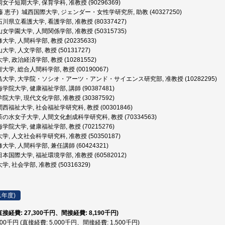
女子短期大学, 保育学科, 准教授 (90296369)
藤 恵子) 城西国際大学, ジェンダー・女性学研究所, 助教 (40327250)
川県立看護大学, 看護学部, 准教授 (80337427)
女学園大学, 人間関係学部, 准教授 (50315735)
大学, 人間科学部, 教授 (20235633)
学, 人文学部, 教授 (50131727)
, 政治経済学部, 教授 (10281552)
大学, 総合人間科学部, 教授 (00190067)
大学, 大学院・ソシオ・アーツ・アンド・サイエンス研究部, 准教授 (10282295)
学院大学, 健康福祉学部, 講師 (90387481)
大学, 現代文化学部, 准教授 (30387592)
西福祉大学, 社会福祉学研究科, 教授 (00301846)
の水女子大学, 人間文化創成科学研究科, 教授 (70334563)
学院大学, 健康福祉学部, 教授 (70215276)
, 人文社会科学研究科, 准教授 (50350187)
大学, 人間科学部, 兼任講師 (60424321)
本国際大学, 福祉環境学部, 准教授 (60582012)
, 社会学部, 准教授 (50316329)
1年度)
(直接経費: 27,300千円、間接経費: 8,190千円)
,500千円 (直接経費: 5,000千円、間接経費: 1,500千円)