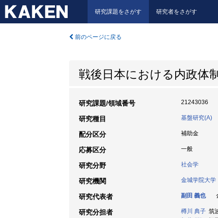
研究課題をさがす
研究者をさがす
前のページに戻る
戦後日本における内政体
21243036
研究課題/領域番号
基盤研究(A)
研究種目
補助金
配分区分
一般
応募区分
社会学
研究分野
金城学院大学
研究機関
副田 義也
金
研究代表者
樽川 典子
筑波
研究分担者