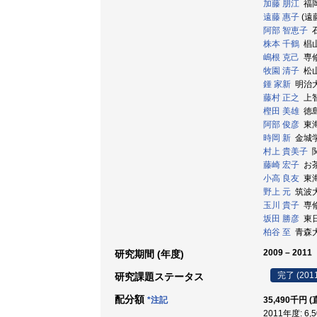
加藤 朋江
福岡
遠藤 惠子
(遠
阿部 智恵子
石
株本 千鶴
椙山
嶋根 克己
専修
牧園 清子
松山大
鍾 家新
明治大学
藤村 正之
上智
樫田 美雄
徳島
阿部 俊彦
東海
時岡 新
金城学院
村上 貴美子
関
藤崎 宏子
お茶
小高 良友
東海
野上 元
筑波大学
玉川 貴子
専修
坂田 勝彦
東日
柏谷 至
青森大学
2009 – 2011
研究期間 (年度)
完了 (201
研究課題ステータス
配分額
*注記
35,490千円 
2011年度: 6