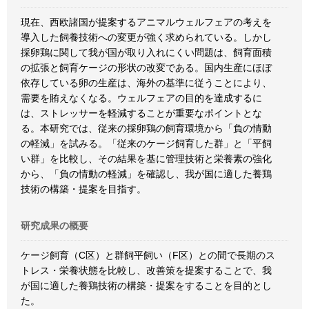
現在、西欧諸国が提案するアニマルウェルフェアの考えを
導入した飼養技術への変更が強く求められている。しかし
採卵鶏に関して我が国が取り入れにくい問題は、飼育面積
の拡張と飼育ケージの形状の改変である。国内生産にほぼ
依存している卵の生産は、海外の基準に従うことにより、
需要を賄えなくなる。ウェルフェアの目的を達成するに
は、ストレッサーを軽減することが重要なポイントとな
る。本研究では、従来の採卵鶏の飼育環境から「負の情動
の軽減」を試みる。「従来のケージ飼育した群」と「平飼
い群」を比較し、その結果を基に管理技術と栄養素の強化
から、「負の情動の軽減」を確認し、我が国に適した養鶏
技術の構築・提案を目指す。
研究成果の概要
ケージ飼育（C区）と群飼平飼い（F区）との間で長期のス
トレス・栄養状態を比較し、改善策を提案することで、我
が国に適した養鶏技術の構築・提案をすることを目的とし
た。