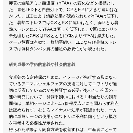
卵黄の遊離アミノ酸濃度（YFAA）の変化などを指標とし
た。青色LED下と白熱灯下で、C区とF区に大きな違いはな
かった。LEDにより鎮静効果が認められたがYFAAは低下し
た。暑熱ストレスではC区とF区に違いはなく、両区とも暑
熱ストレスによりYFAAは著しく低下した。C区にエンリッ
チ処理したCE区はF区とともにC区よりYFAAは減少した。
ケージ飼育は有効で、群飼平飼い、LEDならび暑熱ストレ
スでは飼料タンパク質の補足の必要性が示唆された。
研究成果の学術的意義や社会的意義
食卓卵の安定確保のために、イメージが先行する形になっ
ているアニマルウェルフェアの技術に対してニワトリが適
切に反応しているのかを検証する必要があった。今回の一
連の研究において、群飼平飼いにおける１羽当たりの飼育
面積は、単飼ケージに比べ1.7倍程度広いにも関わらず利点
は認められず、むしろマイナスの効果が確認された。一方
的に単飼ケージの使用がニワトリに不利に働くという概念
を再考する必要性が示された。
得られた結果より飼育方法を改善すれば、生産者にとって