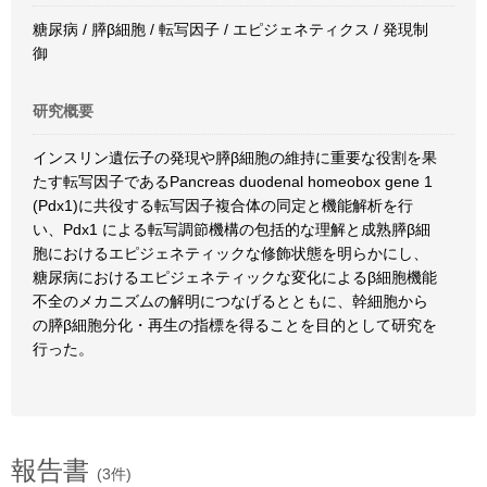
糖尿病 / 膵β細胞 / 転写因子 / エピジェネティクス / 発現制
御
研究概要
インスリン遺伝子の発現や膵β細胞の維持に重要な役割を果
たす転写因子であるPancreas duodenal homeobox gene 1
(Pdx1)に共役する転写因子複合体の同定と機能解析を行
い、Pdx1 による転写調節機構の包括的な理解と成熟膵β細
胞におけるエピジェネティックな修飾状態を明らかにし、
糖尿病におけるエピジェネティックな変化によるβ細胞機能
不全のメカニズムの解明につなげるとともに、幹細胞から
の膵β細胞分化・再生の指標を得ることを目的として研究を
行った。
報告書
(3件)