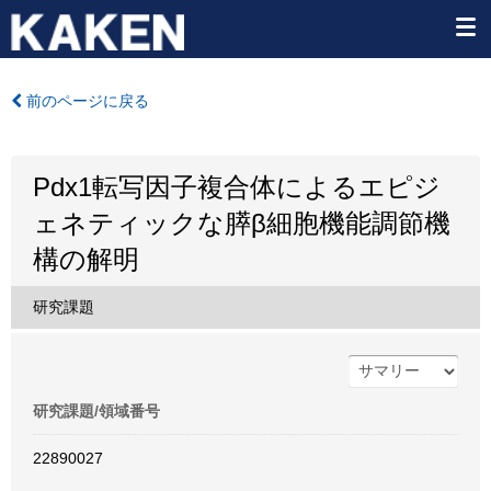
前のページに戻る
Pdx1転写因子複合体によるエピジ
ェネティックな膵β細胞機能調節機
構の解明
研究課題
研究課題/領域番号
22890027