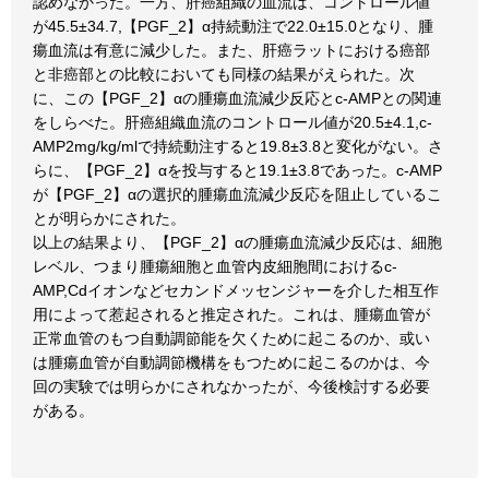
認めなかった。一方、肝癌組織の血流は、コントロール値
が45.5±34.7,【PGF_2】α持続動注で22.0±15.0となり、腫
瘍血流は有意に減少した。また、肝癌ラットにおける癌部
と非癌部との比較においても同様の結果がえられた。次
に、この【PGF_2】αの腫瘍血流減少反応とc-AMPとの関連
をしらべた。肝癌組織血流のコントロール値が20.5±4.1,c-
AMP2mg/kg/mlで持続動注すると19.8±3.8と変化がない。さ
らに、【PGF_2】αを投与すると19.1±3.8であった。c-AMP
が【PGF_2】αの選択的腫瘍血流減少反応を阻止しているこ
とが明らかにされた。
以上の結果より、【PGF_2】αの腫瘍血流減少反応は、細胞
レベル、つまり腫瘍細胞と血管内皮細胞間におけるc-
AMP,Cdイオンなどセカンドメッセンジャーを介した相互作
用によって惹起されると推定された。これは、腫瘍血管が
正常血管のもつ自動調節能を欠くために起こるのか、或い
は腫瘍血管が自動調節機構をもつために起こるのかは、今
回の実験では明らかにされなかったが、今後検討する必要
がある。