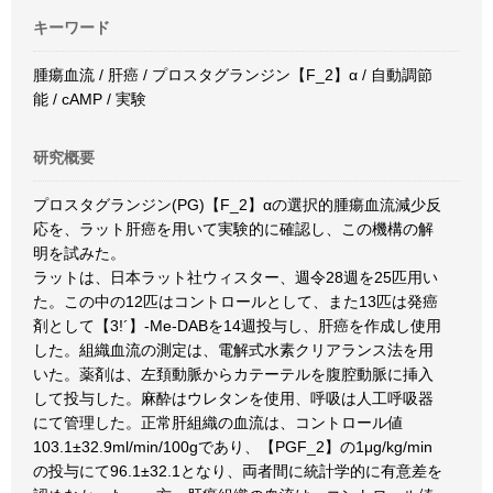
キーワード
腫瘍血流 / 肝癌 / プロスタグランジン【F_2】α / 自動調節
能 / cAMP / 実験
研究概要
プロスタグランジン(PG)【F_2】αの選択的腫瘍血流減少反
応を、ラット肝癌を用いて実験的に確認し、この機構の解
明を試みた。
ラットは、日本ラット社ウィスター、週令28週を25匹用い
た。この中の12匹はコントロールとして、また13匹は発癌
剤として【3!´】-Me-DABを14週投与し、肝癌を作成し使用
した。組織血流の測定は、電解式水素クリアランス法を用
いた。薬剤は、左頚動脈からカテーテルを腹腔動脈に挿入
して投与した。麻酔はウレタンを使用、呼吸は人工呼吸器
にて管理した。正常肝組織の血流は、コントロール値
103.1±32.9ml/min/100gであり、【PGF_2】の1μg/kg/min
の投与にて96.1±32.1となり、両者間に統計学的に有意差を