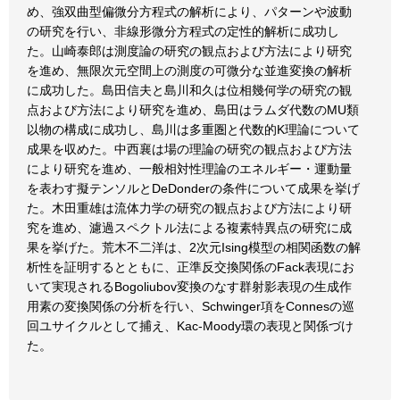
め、強双曲型偏微分方程式の解析により、パターンや波動
の研究を行い、非線形微分方程式の定性的解析に成功し
た。山崎泰郎は測度論の研究の観点および方法により研究
を進め、無限次元空間上の測度の可微分な並進変換の解析
に成功した。島田信夫と島川和久は位相幾何学の研究の観
点および方法により研究を進め、島田はラムダ代数のMU類
以物の構成に成功し、島川は多重圏と代数的K理論について
成果を収めた。中西襄は場の理論の研究の観点および方法
により研究を進め、一般相対性理論のエネルギー・運動量
を表わす擬テンソルとDeDonderの条件について成果を挙げ
た。木田重雄は流体力学の研究の観点および方法により研
究を進め、濾過スペクトル法による複素特異点の研究に成
果を挙げた。荒木不二洋は、2次元Ising模型の相関函数の解
析性を証明するとともに、正準反交換関係のFack表現にお
いて実現されるBogoliubov変換のなす群射影表現の生成作
用素の変換関係の分析を行い、Schwinger項をConnesの巡
回ユサイクルとして捕え、Kac-Moody環の表現と関係づけ
た。