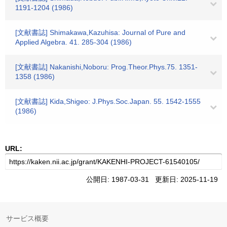
1191-1204 (1986)
[文献書誌] Shimakawa,Kazuhisa: Journal of Pure and
Applied Algebra. 41. 285-304 (1986)
[文献書誌] Nakanishi,Noboru: Prog.Theor.Phys.75. 1351-
1358 (1986)
[文献書誌] Kida,Shigeo: J.Phys.Soc.Japan. 55. 1542-1555
(1986)
URL:
公開日: 1987-03-31 更新日: 2025-11-19
サービス概要