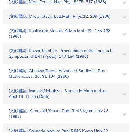
[文献書誌] Miwa,Tetsuji: Nucl.Phys.B275. 517 (1986)
[文献書誌] Miwa,Tetsuji: Lett.Math.Phys.12. 209 (1986)
[文献書誌] Kashiwara,Masaki: Adv.in Math.62. 155-168
(1986)
[文献書誌] Kawai,Takahiro: Proceedings of the Taniguchi
Symposium,HERT(Kyoto). 143-154 (1986)
[文献書誌] Ohsawa,Takeo: Advanced Studies in Pure
Mathematics. 10. 91-104 (1986)
[文献書誌] Iwasaki,Nobuhisa: Studies in Math.and its
Appl.18. 11-36 (1986)
[文献書誌] Yamazaki,Yasuo: Publ.RIMS,Kyoto Univ.23.
(1987)
[文献書誌] Shimada,Nobuo: Publ.RIMS,Kyoto Univ.22.