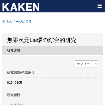
前のページに戻る
無限次元Lie環の綜合的研究
研究課題
研究課題/領域番号
61540105
研究種目