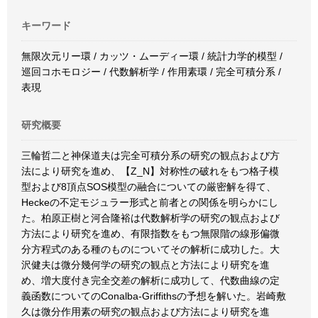
キーワード
無限次元リー環 / カッツ・ムーディー環 / 統計力学的模型 /
巡回コホモロジー / 代数解析学 / 作用素環 / 完全可積分系 /
表現
研究概要
三輪哲二と神保道夫は完全可積分系の研究の観点および方
法により研究を進め、【Z_N】対称性の破れをもつ格子模
型および8頂点SOS模型の融合についての厳密解を得て、
Heckeの不定モジュラー形式と前者との関係を明らかにし
た。柏原正樹と河合隆裕は代数解析学の研究の観点および
方法により研究を進め、有限指数をもつ無限階の線形偏微
分方程式のある種のものについてその解析に成功した。大
沢健夫は微分幾何学の研究の観点と方法により研究を進
め、増大度付き完全交差の解析に成功して、代数曲線の定
義函数についてのConalba-Griffithsの予想を解いた。岩崎敷
久は微分作用素の研究の観点および方法により研究を進