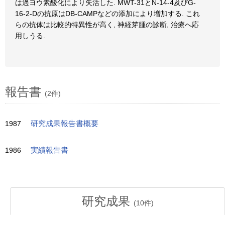
は過ヨウ素酸化により失活した. MWT-31とN-14-4及びG-
16-2-Dの抗原はDB-CAMPなどの添加により増加する. これ
らの抗体は比較的特異性が高く, 神経芽腫の診断, 治療へ応
用しうる.
報告書
(2件)
1987
研究成果報告書概要
1986
実績報告書
研究成果
(
10
件)