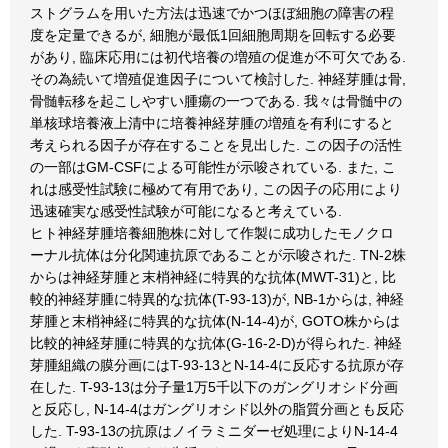
ストグラムを用いた方法は迅速でかつほぼ細胞の障害の程
度を定量できるが, 細胞が最低1回細胞周期を回転する必要
があり, 臨床応用には初代培養の増殖の促進が不可欠である.
その為続いて増殖促進因子について検討した. 神経芽腫は骨,
骨髄転移を起こしやすい腫瘍の一つである. 我々は骨髄中の
単核球培養液上清中に培養神経芽腫の増殖を有利にすると
考えられる因子が存在することを見出した. この因子の活性
の一部はGM-CSFによる可能性が示唆されている. また, こ
れは感受性試験に極めて有用であり, この因子の応用により
迅速確実な感受性試験が可能になると考えている.
ヒト神経芽腫培養細胞株に対して作製に成功したモノクロ
ーナル抗体は分化関連抗原であることが示唆された. TN-2株
からは神経芽腫と末梢神経に特異的な抗体(MWT-31)と, 比
較的神経芽腫に特異的な抗体(T-93-13)が, NB-1からは, 神経
芽腫と末梢神経に特異的な抗体(N-14-4)が, GOTO株からは
比較的神経芽腫に特異的な抗体(G-16-2-D)が得られた. 神経
芽腫組織の膜分画にはT-93-13とN-14-4に反応する抗原が存
在した. T-93-13は分子量1万5千以下のガングリオシド分画
と反応し, N-14-4はガングリオシド以外の脂質分画とも反応
した. T-93-13の抗原はノイラミニダーゼ処理によりN-14-4