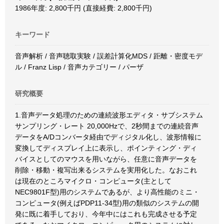
1986年度: 2,800千円 (直接経費: 2,800千円)
キーワード
音声解析 / 音声聴取実験 / 誤差計算化MDS / 距離・密度モデ
ル / Franz Lisp / 音声カテゴリー / パーザ
研究概要
1.音声データ処理のための連続波形エディタ・サブシステム
サンプリング・レート 20,000Hzで、2秒間までの連続音声
データをA/Dコンバータ経由でディジタル化し、波形情報に
変換してディスプレイ上に表示し、ポインティング・ディ
バイスとしてのマウスを用いながら、任意に音声データを
削除・移動・複写出来るシステムを実用化した。なおこれ
は現在のところマイクロ・コンピュータ(主として
NEC9801F型)用のシステムであるが、より高性能のミニ・
コンピュータ(例えばPDP11-34型)用の類似のシステムの開
発に既に着手しており、今年中にはこれも完成させる予定