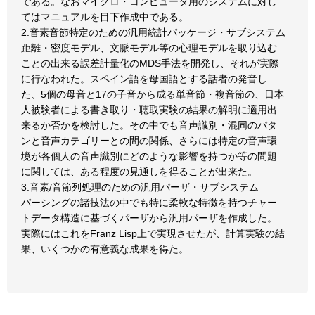
である。なおマイクロ・コンピュータ用のシステムに対し
てはマニュアルを目下作成中である。
2.音素音節特定のための汎用統計パッケージ・サブシステム
距離・密度モデル、文脈モデル等の心理モデルを取り込む
ことの出来る誤差計量化のMDS手法を開発し、それが実際
に行なわれた。スペイン語を母国語とする話者の発音し
た、5個の母音と17の子音から成る単音節・複音節の、日本
人被験者による書き取り・聴取実験の結果の解明に適用出
来るか否かを検討した。その中でも音声識別・混同のパタ
ンと音声カテゴリーとの間の関係、さらには特定の音声環
境が各個人の音声識別にどのような影響を持つか等の問題
に関しては、ある程度の見通しを得ることが出来た。
3.音素/音節列処理のための汎用パーザ・サブシステム
パーシングの諸技法の中でも特に柔軟な特徴を持つチャー
トデータ構造に基づくパーザから汎用パーザを作成した。
実際にはこれをFranz Lisp上で実現させたが、計算実験の結
果、いくつかの有意義な成果を得た。