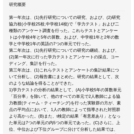
研究概要
第一年次は、(1)先行研究についての研究、および、(2)研究
協力校(小学校25校,中学校14校)で「学力テスト」および二
種類のアンケート調査を行った。これらテストとアンケー
トは小学校4年と5年の算数、および、中学校1年と2年の数
学と中学校1年の英語の7つの単元で行った。
第二年次は、(1)先行研究についての研究の継続、および、
(2)第一年次に行った学力テストとアンケートの採点、コー
ディング、集計を行った。
第三年次は、(1)これらテストとアンケートの集計結果につ
いて分析し、(2)報告書にまとめた。研究の結果として、次
のような結論を得ることができた。
1)学力テストの分析の結果として、(A)小学校5年の算数単元
「百分率」を除いて、他のすべての単元で2人教師による協
力教授(ティーム・ティーチング)を行った実験群の方が、素
点の平均点において、1人の教師によって指導された対照群
より高かった。(B)また、t検定の結果「有意差あり」となっ
た単元は7つの単元の内5つの単元であった。(C)さらに、上
位、中位および下位グループに分けて分析した結果では、