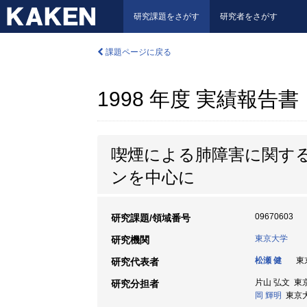
研究課題をさがす
研究者をさがす
課題ページに戻る
1998 年度 実績報告書
喫煙による肺障害に関す
ンを中心に
09670603
研究課題/領域番号
東京大学
研究機関
松瀬 健
東京
研究代表者
片山 弘文 東
研究分担者
岡 輝明
東京大学