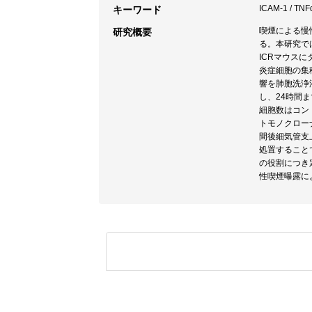
ICAM-1 / TNF
キーワード
喫煙による慢
研究概要
る。本研究で
ICRマウス
炎症細胞の集積
響を肺胞洗浄
し、24時間
細胞数はコン
トモノクロー
間後細気管支上
処置すること
の役割につき定
性喫煙曝露に