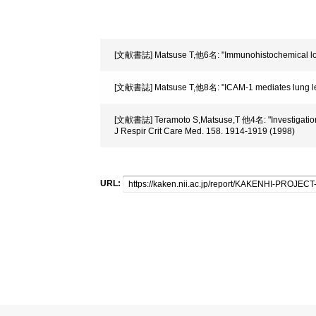
[文献書誌] Matsuse T,他6名: "Immunohistochemical localis
[文献書誌] Matsuse T,他8名: "ICAM-1 mediates lung leukoc
[文献書誌] Teramoto S,Matsuse,T 他4名: "Investigation of
J Respir Crit Care Med. 158. 1914-1919 (1998)
URL: