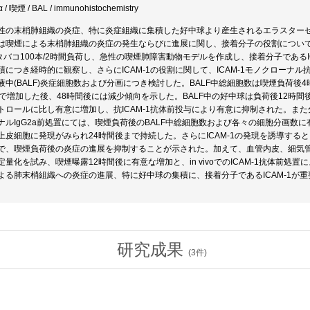
α / 喫煙 / BAL / immunohistochemistry
性の末梢肺組織の炎症、特に炎症組織に集積した好中球より産生されるエラスター
は喫煙による末梢肺組織の炎症の発生ならびに進展に関し、接着分子の役割について検討し
にタバコ100本/2時間負荷し、急性の喫煙肺障害動物モデルを作成し、接着分子である
につき経時的に観察し、さらにICAM-1の役割に関して、ICAM-1モノクローナル抗体1
液中(BALF)炎症細胞数および分画につき検討した。BALF中総細胞数は喫煙負荷後
まで増加した後、48時間後には減少傾向を示した。BALF中の好中球は負荷後12時間
トロールに比し有意に増加し、抗ICAM-1抗体前投与により有意に抑制された。ま
ナルIgG2a前処置にては、喫煙負荷後のBALF中総細胞数および各々の細胞分画数に有
皮細胞に発現がみられ24時間後まで持続した。さらにICAM-1の発現を誘導するとされる
で、喫煙負荷後の炎症の進展を抑制することが示された。加えて、血管内皮、細気管支
量化を試み、喫煙曝露12時間後に有意な増加と、in vivoでのICAM-1抗体前
よる肺末梢組織への炎症の進展、特に好中球の集積に、接着分子であるICAM-1が
研究成果
(
3
件)