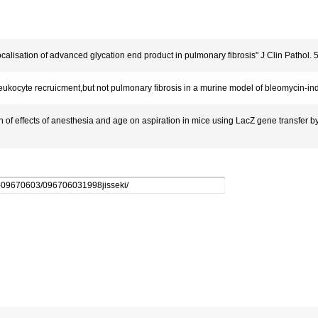
ation of advanced glycation end product in pulmonary fibrosis" J Clin Pathol. 
yte recruicment,but not pulmonary fibrosis in a murine model of bleomycin-induce
 effects of anesthesia and age on aspiration in mice using LacZ gene transfer b