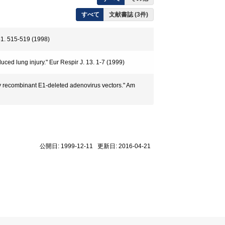
すべて
文献書誌 (3件)
51. 515-519 (1998)
d lung injury." Eur Respir J. 13. 1-7 (1999)
y recombinant E1-deleted adenovirus vectors." Am
公開日: 1999-12-11 更新日: 2016-04-21