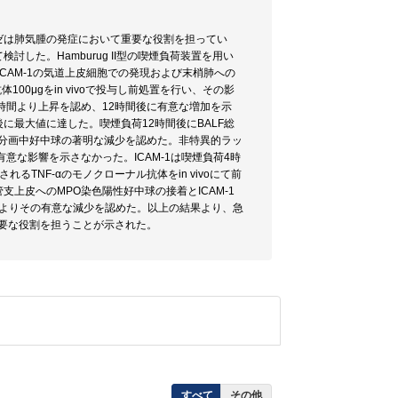
ゼは肺気腫の発症において重要な役割を担ってい
た。Hamburug II型の喫煙負荷装置を用い
ICAM-1の気道上皮細胞での発現および末梢肺への
00μgをin vivoで投与し前処置を行い、その影
4時間より上昇を認め、12時間後に有意な増加を示
後に最大値に達した。喫煙負荷12時間後にBALF総
た分画中好中球の著明な減少を認めた。非特異的ラッ
意な影響を示さなかった。ICAM-1は喫煙負荷4時
TNF-αのモノクローナル抗体をin vivoにて前
上皮へのMPO染色陽性好中球の接着とICAM-1
処置によりその有意な減少を認めた。以上の結果より、急
重要な役割を担うことが示された。
すべて
その他