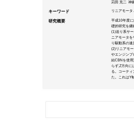
苅田 充二 神
リニアモータ /
キーワード
平成10年度
研究概要
礎的研究を継
(1)送り系
ニアモータを
り駆動系の速
(2)リニア
やエンジンブロ
結CBNを使用
らず,Z方向
る。コーティ
た。これはY