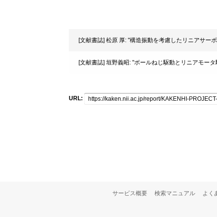
[文献書誌] 松原 厚: "構造振動を考慮したリニアサーボ系の設
[文献書誌] 垣野義昭: "ボールねじ駆動とリニアモータ駆動
URL:
サービス概要
検索マニュアル
よく