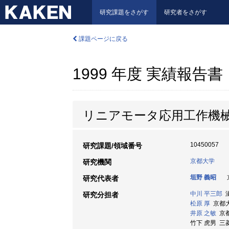
研究課題をさがす
研究者をさがす
課題ページに戻る
1999 年度 実績報告書
リニアモータ応用工作機
10450057
研究課題/領域番号
京都大学
研究機関
垣野 義昭
京
研究代表者
中川 平三郎
滋
研究分担者
松原 厚
京都大学
井原 之敏
京都
竹下 虎男 三