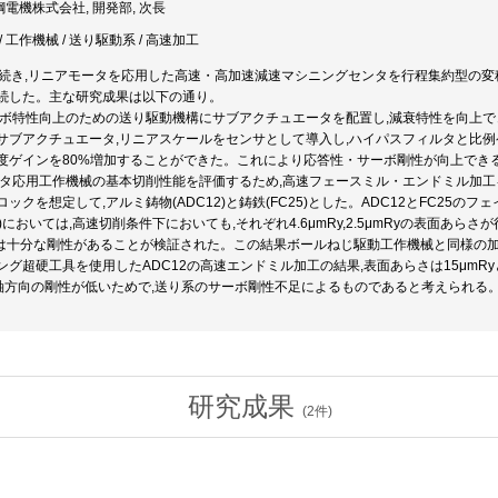
鋼電機株式会社, 開発部, 次長
 工作機械 / 送り駆動系 / 高速加工
に続き,リニアモータを応用した高速・高加速減速マシニングセンタを行程集約型の
続した。主な研究成果は以下の通り。
サーボ特性向上のための送り駆動機構にサブアクチュエータを配置し,減衰特性を向上
サブアクチュエータ,リニアスケールをセンサとして導入し,ハイパスフィルタと比例
度ゲインを80%増加することができた。これにより応答性・サーボ剛性が向上でき
モータ応用工作機械の基本切削性能を評価するため,高速フェースミル・エンドミル加
ックを想定して,アルミ鋳物(ADC12)と鋳鉄(FC25)とした。ADC12とFC25の
)においては,高速切削条件下においても,それぞれ4.6μmRy,2.5μmRyの表面あ
には十分な剛性があることが検証された。この結果ボールねじ駆動工作機械と同様の加
ング超硬工具を使用したADC12の高速エンドミル加工の結果,表面あらさは15μmR
軸方向の剛性が低いためで,送り系のサーボ剛性不足によるものであると考えられる
研究成果
(
2
件)