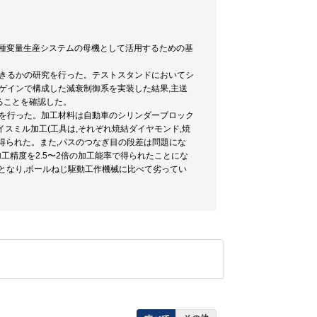
変種変量生産システムの母機として活用するための基
できるかの研究を行った。テストスタンドにおいてシ
ゲインで構成した減衰制御系を実装した結果,主送
ることを確認した。
工を行った。加工材料は自動車のシリンダーブロック
フェイスミル加工(工具は,それぞれ焼結ダイヤモンド,焼
らさが得られた。また,パスのつなぎ目の段差は問題にな
工精度を2.5〜2倍の加工能率で得られたことにな
yとなり,ボールねじ駆動工作機械に比べて劣ってい
。