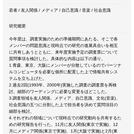
若者 / 友人関係 / メディア / 自己意識 / 音楽 / 社会意識
研究概要
今年度は、調査実施のための準備期間にあたる。そこで各
メンバーの問題意識と現時点での研究の進展具合いを相互
に共有しあうとともに、来年度実施予定の調査票について
質問事項を検討した。具体的な内容は以下の通り。
1.青森、東京、大阪にメンバーが分散しているのでパーソナ
ルコンピュータを必要な個所に配置した上で情報共有シス
テムを立ち上げた。
2.過去2回(1993年、2000年)実施した調査の調査票を再検
討。細部のワーディングに必要な変更をほどこした。
3.調査領域を友人関係、メディア、自己意識、文化(音楽)、
社会意識の五つに分割した上で担当者を決めて質問項目の
細部を検討。
4.それぞれの領域について現時点での研究動向を共有するた
めの研究報告を行った。11月に友人関係(東京で実施)、12
月にメディア関係(東京で実施)、1月(大阪で実施)と2月(東