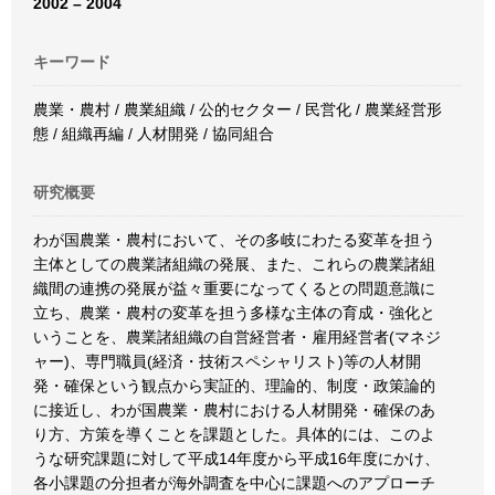
2002 – 2004
キーワード
農業・農村 / 農業組織 / 公的セクター / 民営化 / 農業経営形
態 / 組織再編 / 人材開発 / 協同組合
研究概要
わが国農業・農村において、その多岐にわたる変革を担う
主体としての農業諸組織の発展、また、これらの農業諸組
織間の連携の発展が益々重要になってくるとの問題意識に
立ち、農業・農村の変革を担う多様な主体の育成・強化と
いうことを、農業諸組織の自営経営者・雇用経営者(マネジ
ャー)、専門職員(経済・技術スペシャリスト)等の人材開
発・確保という観点から実証的、理論的、制度・政策論的
に接近し、わが国農業・農村における人材開発・確保のあ
り方、方策を導くことを課題とした。具体的には、このよ
うな研究課題に対して平成14年度から平成16年度にかけ、
各小課題の分担者が海外調査を中心に課題へのアプローチ