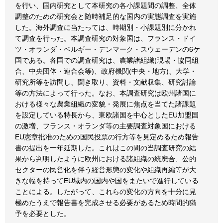
を行い、国内研究として本研究の各小課題間の調整、全体
調整のための研究会と随時補足的な国内の実態調査を実施
した。海外調査に当たっては、時期別・小課題別に分かれ
て調査を行った。本調査研究の対象国は、フランス・ドイ
ツ・オランダ・ベルギー・デンマーク・スウェーデンの6ケ
国である。各国での調査研究は、農業諸組織(現場・協同組
合、中央団体・連合会等)、政府機関(中央・地方)、大学・
研究所等を訪問し、聞き取り、資料・文献収集、研究討論
等の方法によって行った。なお、本調査研究は欧州諸国に
おける様々な農業組織の変貌・発展に焦点を当てた諸課題
を設定している特長から、東欧諸国を中心としたEU加盟国
の激増、フランス・オランダ等の主要調査対象国における
EU憲章批准のための国民投票の行方等を見定めるため報告
書の提出を一年延期した。これはこの間の当調査研究の結
果から判明したように欧州における諸組織の統廃合、公的
セクターの民営化を伴う経営形態の変化や組織再編等が大
きな幅を持ってEU域内の国内や国をまたいで進行している
ことによる。したがって、これらの変化の方向を十分に見
極めたうえで報告書を完成させる必要があるため時間的猶
予を必要とした。