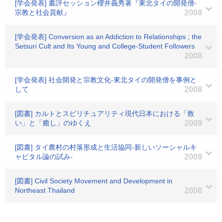
[学会発表] 書評セッション櫻井義秀著『東北タイの開発僧-
宗教と社会貢献』
2008
[学会発表] Conversion as an Addiction to Relationships ; the
Setsuri Cult and Its Young and College-Student Followers
2008
[学会発表] 社会開発と宗教文化-東北タイの開発僧を事例と
して
2008
[図書] カルトとスピリチュアリティ現代日本における「救
い」と「癒し」のゆくえ
2009
[図書] タイ農村の村落形成と生活協同-新しいソーシャルキ
ャピタル論の試み-
2009
[図書] Civil Society Movement and Development in
Northeast Thailand
2008