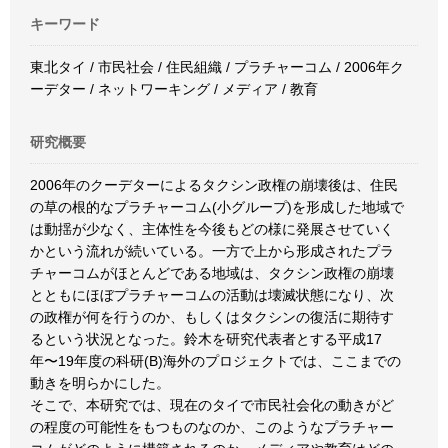
キーワード
東北タイ / 市民社会 / 住民組織 / プラチャーコム / 2006年ク
ーデター / ネットワーキング / メディア / 教育
研究概要
2006年のクーデターによるタクシン政権の崩壊後は、住民
の草の根的なプラチャーコム(小グループ)を形成した地域で
は動揺が少なく、主体性を今後もどの様に発展させていく
かという流れが続いている。一方で上から形成されたプラ
チャーコムがほとんどである地域は、タクシン政権の崩壊
とともにほぼプラチャーコムの活動は壊滅状態になり、次
の政権が何を行うのか、もしくはタクシンの復活に期待す
るという状況となった。鈴木を研究代表者とする平成17
年〜19年度の科研(B)海外のプロジェクトでは、ここまでの
動きを明らかにした。
そこで、本研究では、現在のタイで市民社会化の動きがど
の程度の可能性をもつものなのか、このようなプラチャー