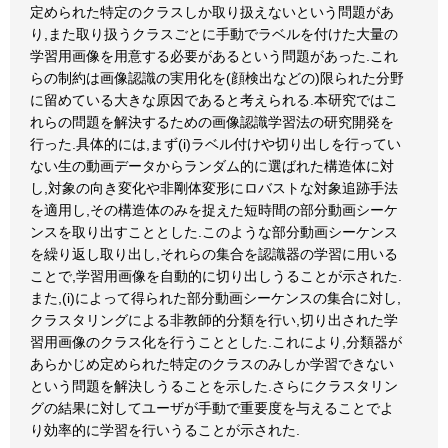
定められた特定のクラスしか取り扱えないという問題があ
り,また取り扱うクラスごとに手動でラベルを付けた大量の
学習用画像を用意する必要があるという問題があった.これ
らの制約は画像認識の実用化を(顔検出などの)限られた分野
に留めている大きな原因であると考えられる.本研究ではこ
れらの問題を解決するための画像認識学習法の研究開発を
行った.具体的には,まず(i)ラベル付けや切り出しを行ってい
ない生の動画データからランダム的に選ばれた構造体に対
し,対象の向き変化や非剛体変形にロバストな対象追跡手法
を適用し,その構造体のみを捉えた短時間の部分動画シーケ
ンスを取り出すこととした.このような部分動画シーケンス
を繰り返し取り出し,それらの集合を認識器の学習に用いる
ことで,学習用画像を自動的に切り出しうることが示された.
また,(i)によって得られた部分動画シーケンスの集合に対し,
クラスタリングによる非教師的分類を行い,切り出された学
習用画像のクラス化を行うこととした.これにより,分類器が
あらかじめ定められた特定のクラスのみしか学習できない
という問題を解決しうることを示した.さらにクラスタリン
グの結果に対してユーザが手動で重要度を与えることでよ
り効率的に学習を行いうることが示された.