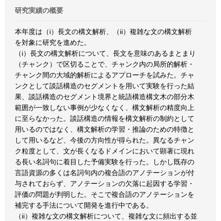
研究実績の概要
本年度は（i）長文の構文解析、（ii）複雑な文の構文解析
を対象に研究を進めた。
（i）長文の構文解析について、長文を意味のあるまとまり
（チャンク）で区切ることで、チャンク内の局所的解析・
チャンク間の大域的解析によるアプローチを試みた。チャ
ンクとして談話構造のセグメントを用いて実験を行った結
果、談話構造のセグメント境界と統語構造構文木の部分木
範囲が一致しない事例が少なくなく、構文解析の精度向上
に至らなかった。談話構造の情報を構文解析の制約として
用いるのではなく、構文解析の学習・推論のための特徴と
して用いるなど、今後の方向性が得られた。異なるチャン
ク粒度として、文が長くなるドメインにおいて顕著に現れ
る長い名詞句に着目した予備実験を行った。しかし既存の
言語資源の多くは名詞句内の複合語のアノテーションが付
与されておらず、アノテーションの欠落に起因する学習・
評価の問題が判明した。そこで複合語のアノテーションを
補完する手法について開発を進行中である。
（ii）複雑な文の構文解析について、複雑な文に頻出する並