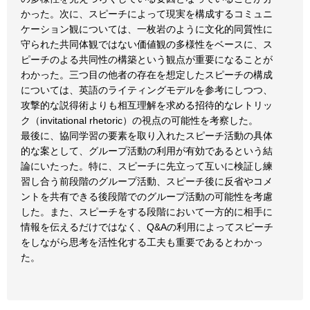
かった。次に、スピーチによって現実を構成するコミュニ
ケーション観については、一枚岩のように文化的同質性に
守られた共同体観ではない価値観の多様性をベースに、ス
ピーチのよる共同性の構築という観点が重要になることが
わかった。三つ目の他者の存在を想定したスピーチの構成
については、英語のライティングモデルを参考にしつつ、
攻撃的な説得術よりも相互理解を求める招待的なレトリッ
ク（invitational rhetoric）の視点の可能性を考察した。
最後に、協同学習の要素を取り入れたスピーチ活動の具体
的な案として、グループ活動の利用が有効であるという結
論にいたった。特に、スピーチに先立って互いに検証し練
習し合う前段階のグループ活動、スピーチ後に反省やコメ
ントを共有できる後段階でのグループ活動の可能性を考慮
した。また、スピーチをする段階において一方的に相手に
情報を伝えるだけではなく、Q&Aの利用によってスピーチ
をしながら思考を活性化する工夫も重要であるとわかっ
た。