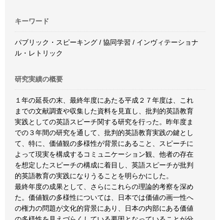
キーワード
パブリック・スピーキング / 協同学習 / インヴィテーショナ
ル・レトリック
研究実績の概要
１年の延長の末、最終年度にあたる平成２７年度は、これ
までの文献調査や収集した資料を見直し、批判的英語教育
実践としての英語スピーチ関する研究を行った。昨年度ま
での３年間の研究を通して、批判的英語教育実践の鍵とし
て、特に、価値観の多様性が背景にあること、スピーチに
よって現実を構成するコミュニケーション観、他者の存在
を想定したスピーチの構成に着目し、英語スピーチが批判
的英語教育の実践になりうることを明らかにした。
最終年度の成果として、さらにこれらの理論的考察を深め
た。価値観の多様性については、日本では価値の画一性へ
の権力の問題が文化的背景にあり、日本の内部にある価値
の多様性を見えづらくしている要因となっていることが分