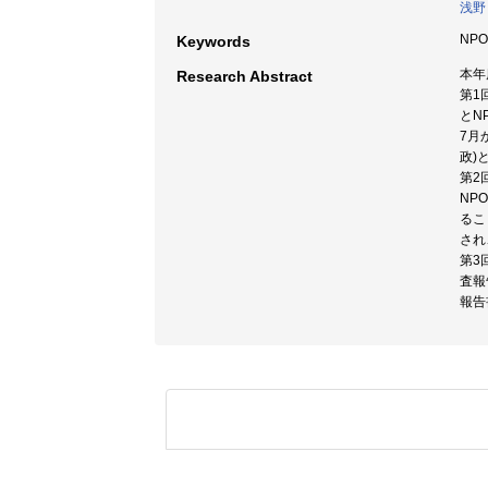
浅野
NP
Keywords
本年
Research Abstract
第1
とN
7月
政)
第2
NP
るこ
され
第3
査報
報告