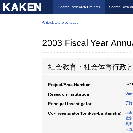
Search Research Projects
Search Resear
Back to project page
2003 Fiscal Year Annu
社会教育・社会体育行政と
145
Project/Area Number
Univ
Research Institution
手打
Principal Investigator
上田
Co-Investigator(Kenkyū-buntansha)
佐多
奥田
大野