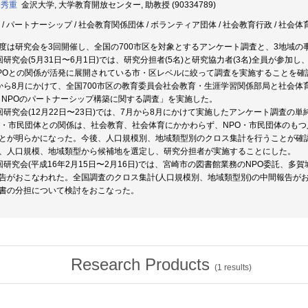
 秀重
金沢大学, 大学教育開放センター, 助教授 (90334789)
O / パートナーシップ / 社会教育関係団体 / ボランティア団体 / 社会教育行政 / 社会
度は研究会を3回開催し、全国の700市区を対象とするアンケート調査と、3地域の
回研究会(5月31日〜6月1日)では、研究分担者(5名)と研究協力者(3名)全員が参
POとの関係が活発に展開されている市・区レベルに絞って調査を実施することを確
から8月にかけて、全国700市区の教育委員会社会教育・生涯学習関係部局と社会体
とNPOのパートナーシップ構築に関する調査」を実施した。
回研究会(12月22日〜23日)では、7月から8月にかけて実施したアンケート調査
O・市民団体との関係は、社会教育、社会体育にかかわらず、NPO・市民団体のも
とが明らかになった。今後、人口規模別、地域類型別のクロス集計を行うことが確
、人口規模、地域類型から候補地を選定し、研究分担者が実施することにした。
回研究会(平成16年2月15日〜2月16日)では、宮崎市の図書館業務のNPO委託、
告がおこなわれた。全国調査のクロス集計(人口規模別、地域類型別)の中間報告が
書の分担について検討をおこなった。
Research Products
(
1
results)