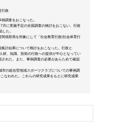
体育行政
事例調査をおこなった。
加し、7月に実施予定の全国調査の検討をおこない、行政
認した。
育関係部局を対象にして「社会教育行政(社会体育行
の単純集計結果について検討をおこなった。行政と
つ人材、知識、技術の行政への提供が中心となってい
認された。また、事例調査の必要があらためて確認
多賀城市の総合型地域スポーツクラブについての事例調
おこなわれた。これらの研究成果をもとに研究成果