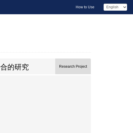
How to Use
総合的研究
Research Project