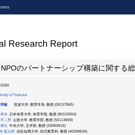
chers
al Research Report
NPOのパートナーシップ構築に関する
10260
ersity of Tsukuba
 明敏
筑波大学, 教育学系, 教授 (00137845)
 幸夫
日本体育大学, 体育学部, 教授 (90103564)
 不二男
山形大学, 教育学部, 教授 (50113949)
 泰弘
中央大学, 文学部, 教授 (20060816)
木 龍太郎
浜松短期大学, 幼児教育科, 教授 (40269634)