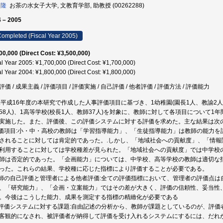
 隆
お茶の水女子大学, 文教育学部, 助教授 (00262288)
 – 2005
ompleted (Fiscal Year 2005)
00,000 (Direct Cost: ¥3,500,000)
al Year 2005: ¥1,700,000 (Direct Cost: ¥1,700,000)
al Year 2004: ¥1,800,000 (Direct Cost: ¥1,800,000)
価 / 成果主義 / 評価項目 / 評価実施 / 自己評価 / 他者評価 / 評価方法 / 評価能力
:平成16年度の本研究で作成した人事評価項目に基づき、1幼稚園(園長1人、教諭2人)
58人)、1高等学校(校長1人、教師37人)を対象に、教師に対して各項目について
実施した。また、評価後、この評価システムに対する評価を求めた。主な結果は次
評価項目:小・中・高校の教師は「学習指導能力」、「生徒指導能力」は教師の能力
されることに対しては肯定的であった。.しかし、「地域社会への貢献度」、「情
利用することに対しては学校種差が見られた。「地域社会への貢献度」では中学校
師は否定的であった。「企画能力」については、中学校、高等学校の教師は適切な
った。これらの結果、学校種に応じた指標により評価することが必要である。
教師の自己評価と管理者による他者評価:全ての評価指標において、管理者の評価点
、「研究能力」、「企画・立案能力」ではその差が大きく、評価の信頼性、妥当性
。今後はこうした能力、成果を測定する指標の精緻化が必要である
本評価システムに対する課題:自由記述の分析から、教師が課題としているのが、評
客観的になされ、被評価者が納得して評価を受け入れるシステムにするには、だれ