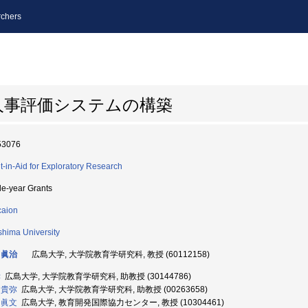
chers
人事評価システムの構築
53076
t-in-Aid for Exploratory Research
le-year Grants
aion
shima University
 眞治
広島大学, 大学院教育学研究科, 教授 (60112158)
孝
広島大学, 大学院教育学研究科, 助教授 (30144786)
 貴弥
広島大学, 大学院教育学研究科, 助教授 (00263658)
 眞文
広島大学, 教育開発国際協力センター, 教授 (10304461)