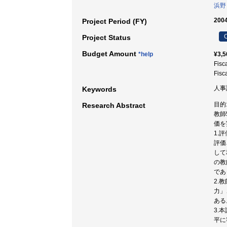
浜野
2004
Project Period (FY)
C
Project Status
Budget Amount
*help
¥3,5
Fisc
Fisc
人事評
Keywords
目的
Research Abstract
教師
価を
1.
評価
して
の教
であ
2.
力」
ある
3.
平に