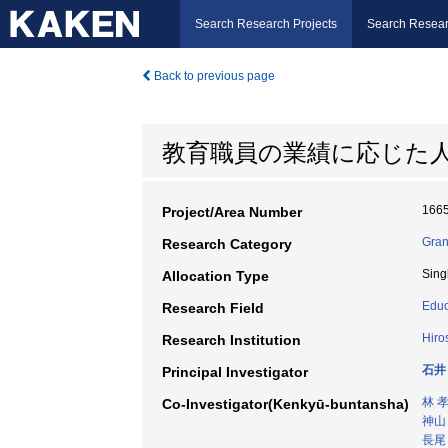
Search Research Projects
Search Resear
Back to previous page
教育職員の業績に応じた
166
Project/Area Number
Gran
Research Category
Sing
Allocation Type
Educ
Research Field
Hiro
Research Institution
石井
Principal Investigator
林 
Co-Investigator(Kenkyū-buntansha)
神山
長尾