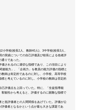
2小学校(校長2人、教師40人)、3中学校(校長3人、
1年間の実績についての自己評価及び校長による他者評
の通りであった。
を評価されるのに適切な指標であり、この項目により
報関連能力」、「企画力」を教員の能力評価の指標と
の教師は肯定的であるのに対し、小学校、高等学校
指標と考えているのに対し、小学校の教師は否定的
は自己評価点を上回っていた。特に、「生徒指導能
、客観性から考えると、評価するのに困難な指標で
価者と批評価者との人間関係をあげていた。評価が公
が評価者となるかという点が最も大きな課題であ