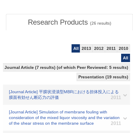
Research Products
(
26
results)
All
2013
2012
2011
2010
All
Journal Article (7 results) (of which Peer Reviewed: 5 results)
Presentation (19 results)
[Journal Article] 平膜状浸漬型MBRにおける担体投入による
膜面有効せん断応力の評価
2011
[Journal Article] Simulation of membrane fouling with
consideration of the mixed liquor viscosity and the variation
of the shear stress on the membrane surface
2011