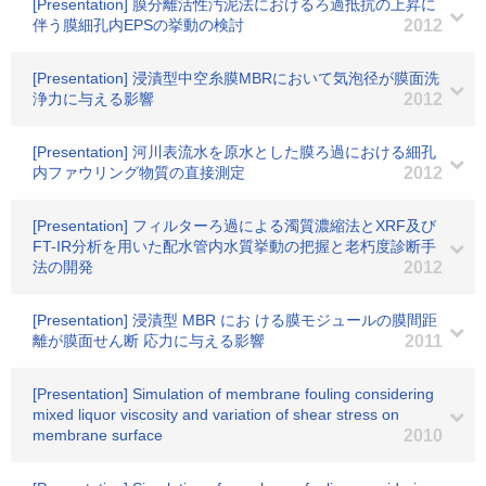
[Presentation] 膜分離活性汚泥法におけるろ過抵抗の上昇に
伴う膜細孔内EPSの挙動の検討
2012
[Presentation] 浸漬型中空糸膜MBRにおいて気泡径が膜面洗
浄力に与える影響
2012
[Presentation] 河川表流水を原水とした膜ろ過における細孔
内ファウリング物質の直接測定
2012
[Presentation] フィルターろ過による濁質濃縮法とXRF及び
FT-IR分析を用いた配水管内水質挙動の把握と老朽度診断手
法の開発
2012
[Presentation] 浸漬型 MBR にお ける膜モジュールの膜間距
離が膜面せん断 応力に与える影響
2011
[Presentation] Simulation of membrane fouling considering
mixed liquor viscosity and variation of shear stress on
membrane surface
2010