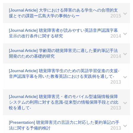
[Journal Article] 大学における障害のある学生への合理的支
援とその課題ー広島大学の事例からー
2015
[Journal Article] 聴覚障害者が読みやすい英語音声認識字幕
呈示の改行条件に関する研究
2014
[Journal Article] 学齢期の聴覚障害児に適した要約筆記手法
開発のための基礎的研究
2014
[Journal Article] 聴覚障害学生のための英語学習促進の支援-
音声認識字幕を用いた教養英語における実践例を通して-
2013
[Journal Article] 聴覚障害児・者のモバイル型遠隔情報保障
システムの利用に対する意識-従来型の情報保障手段との比
較を通して-
2013
[Presentation] 聴覚障害児の言語力に対応した要約筆記の手
法に関する予備的検討
2013