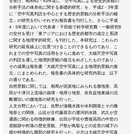
を受け、昭和62・63年度に「空中写真による歴史的景観の
分析手法の体糸化に関する基礎的研究」を、平成2・3年度
に「空中写真判読を中心とする歴史的景観の分析手法の確
立」の研究を行いそれぞれ報告書を刊行した。さらに平成
4・5年度において代表者・千田稔で科学研究費・一般研究B
の交付を受け「東アジアにおける歴史的都市の成立と系譜
に関する地理学的研究」を刊行した。本研究は、これらの
研究の延長線上に位置づけることのできるものであり、こ
れまでの空中写真の活用をさらに進めて、大縮尺空中写真
の判読を通した地理的景観の復元をめざしたものであり、
その成果は報告書「大縮尺空中写真による地理的景観の復
元」にまとめられた。報告書の具体的な研究内容は、以下
の通りである。
自然景観に関しては、相馬が泥炭地にみられる微地形、高
田が十津川上流域の崩壊・地滑り地形、奈良盆地東縁の活
断層沿いの微地形の研究を行った。
人文分野においては、佐野が潅概水路や水利開発とその微
地形との関係、山近が古代藤原京の運河的水路、武久が交
通路に関わる特徴的映像、出田が宇佐や豊後高田の中世の
居館跡や村落の歴史景観、戸祭が鳥取などの近世の城下の
堀や特徴的な囲郭の研究を行った。小方は大縮尺空中写真