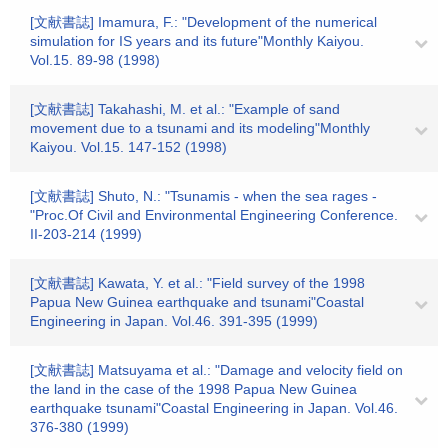
[文献書誌] Imamura, F.: "Development of the numerical
simulation for IS years and its future"Monthly Kaiyou.
Vol.15. 89-98 (1998)
[文献書誌] Takahashi, M. et al.: "Example of sand
movement due to a tsunami and its modeling"Monthly
Kaiyou. Vol.15. 147-152 (1998)
[文献書誌] Shuto, N.: "Tsunamis - when the sea rages -
"Proc.Of Civil and Environmental Engineering Conference.
II-203-214 (1999)
[文献書誌] Kawata, Y. et al.: "Field survey of the 1998
Papua New Guinea earthquake and tsunami"Coastal
Engineering in Japan. Vol.46. 391-395 (1999)
[文献書誌] Matsuyama et al.: "Damage and velocity field on
the land in the case of the 1998 Papua New Guinea
earthquake tsunami"Coastal Engineering in Japan. Vol.46.
376-380 (1999)