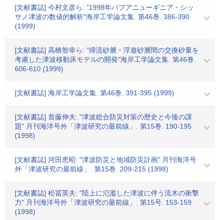
[文献書誌] 今村文彦ら: "1998年パプアニューギニア・シッ
サノ津波の数値的解析"海岸工学論文集. 第46巻. 386-390
(1999)
[文献書誌] 高橋智幸ら: "掃流砂層・浮遊砂層間の交換砂量を
考慮した津波移動床モデルの開発"海岸工学論文集. 第46巻.
606-610 (1999)
[文献書誌] 海岸工学論文集. 第46巻. 391-395 (1999)
[文献書誌] 首藤伸夫: "津波総合防災対策の歴史と今後の課
題" 月刊海洋号外「津波研究の最前線」. 第15巻. 190-195
(1998)
[文献書誌] 河田恵昭: "津波防災と地域防災計画" 月刊海洋号
外「津波研究の最前線」. 第15巻. 209-215 (1998)
[文献書誌] 松冨英夫: "陸上に氾濫した津波に伴う流木の衝撃
力" 月刊海洋号外「津波研究の最前線」. 第15号. 153-159
(1998)