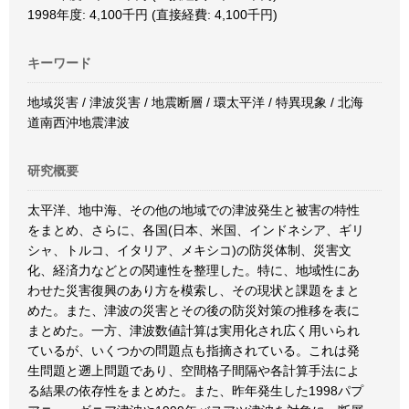
1998年度: 4,100千円 (直接経費: 4,100千円)
キーワード
地域災害 / 津波災害 / 地震断層 / 環太平洋 / 特異現象 / 北海
道南西沖地震津波
研究概要
太平洋、地中海、その他の地域での津波発生と被害の特性
をまとめ、さらに、各国(日本、米国、インドネシア、ギリ
シャ、トルコ、イタリア、メキシコ)の防災体制、災害文
化、経済力などとの関連性を整理した。特に、地域性にあ
わせた災害復興のあり方を模索し、その現状と課題をまと
めた。また、津波の災害とその後の防災対策の推移を表に
まとめた。一方、津波数値計算は実用化され広く用いられ
ているが、いくつかの問題点も指摘されている。これは発
生問題と遡上問題であり、空間格子間隔や各計算手法によ
る結果の依存性をまとめた。また、昨年発生した1998パプ