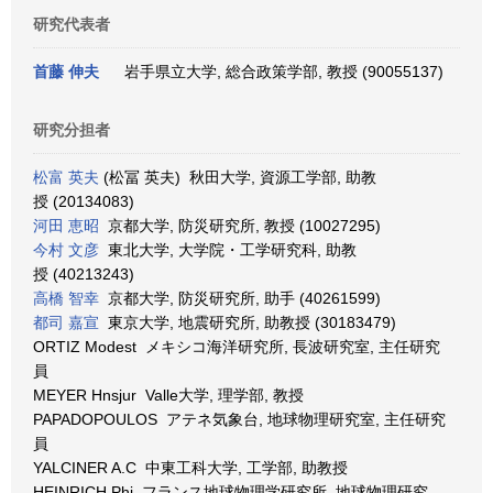
研究代表者
首藤 伸夫
岩手県立大学, 総合政策学部, 教授 (90055137)
研究分担者
松富 英夫
(松冨 英夫) 秋田大学, 資源工学部, 助教
授 (20134083)
河田 恵昭
京都大学, 防災研究所, 教授 (10027295)
今村 文彦
東北大学, 大学院・工学研究科, 助教
授 (40213243)
高橋 智幸
京都大学, 防災研究所, 助手 (40261599)
都司 嘉宣
東京大学, 地震研究所, 助教授 (30183479)
ORTIZ Modest メキシコ海洋研究所, 長波研究室, 主任研究
員
MEYER Hnsjur Valle大学, 理学部, 教授
PAPADOPOULOS アテネ気象台, 地球物理研究室, 主任研究
員
YALCINER A.C 中東工科大学, 工学部, 助教授
HEINRICH Phi フランス地球物理学研究所, 地球物理研究