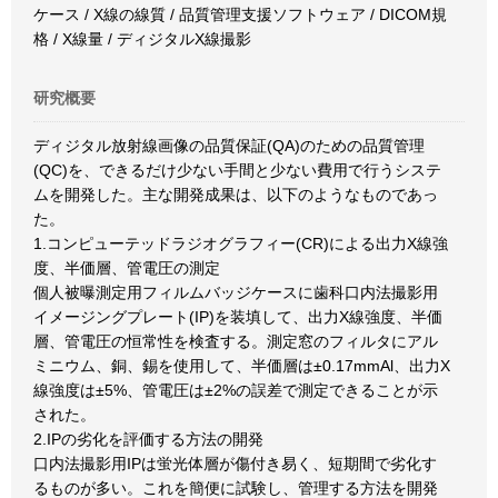
ケース / X線の線質 / 品質管理支援ソフトウェア / DICOM規
格 / X線量 / ディジタルX線撮影
研究概要
ディジタル放射線画像の品質保証(QA)のための品質管理
(QC)を、できるだけ少ない手間と少ない費用で行うシステ
ムを開発した。主な開発成果は、以下のようなものであっ
た。
1.コンピューテッドラジオグラフィー(CR)による出力X線強
度、半価層、管電圧の測定
個人被曝測定用フィルムバッジケースに歯科口内法撮影用
イメージングプレート(IP)を装填して、出力X線強度、半価
層、管電圧の恒常性を検査する。測定窓のフィルタにアル
ミニウム、銅、錫を使用して、半価層は±0.17mmAl、出力X
線強度は±5%、管電圧は±2%の誤差で測定できることが示
された。
2.IPの劣化を評価する方法の開発
口内法撮影用IPは蛍光体層が傷付き易く、短期間で劣化す
るものが多い。これを簡便に試験し、管理する方法を開発