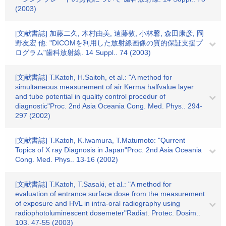
(2003)
[文献書誌] 加藤二久, 木村由美, 遠藤敦, 小林馨, 森田康彦, 岡
野友宏 他: "DICOMを利用した放射線画像の質的保証支援プ
ログラム"歯科放射線. 14 Suppl.. 74 (2003)
[文献書誌] T.Katoh, H.Saitoh, et al.: "A method for
simultaneous measurement of air Kerma halfvalue layer
and tube potential in quality control procedur of
diagnostic"Proc. 2nd Asia Oceania Cong. Med. Phys.. 294-
297 (2002)
[文献書誌] T.Katoh, K.Iwamura, T.Matumoto: "Qurrent
Topics of X ray Diagnosis in Japan"Proc. 2nd Asia Oceania
Cong. Med. Phys.. 13-16 (2002)
[文献書誌] T.Katoh, T.Sasaki, et al.: "A method for
evaluation of entrance surface dose from the measurement
of exposure and HVL in intra-oral radiography using
radiophotoluminescent dosemeter"Radiat. Protec. Dosim..
103. 47-55 (2003)