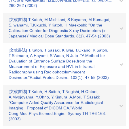
ける診断X線用線量計校正の再現性"医学物理. 22 Suppl.1.
260-262 (2002)
[文献書誌] T.Katoh, M.Mishitani, S.Koyama, M.Kumagai,
S.Iwanami, T.Kikuchi, Y.Katoh, H.Maekoshi: "On the
Calibration Center for Diagnostic X-ray Dosimeters (in
Japanese)"Medical Dose Standards. 8(1). 47-54 (2003)
[文献書誌] T.Katoh, T.Sasaki, K.Iwai, T.Okano, K.Satoh,
T.Shimano, A.Hayami, S.Wada, N.Juto: "A Method for
Evaluation of Entrance Surface Dose.from the
Measurement of Exposure and HVL in Intraoral
Radiography using Radiophotoluminecent
Dosimeter."Radiat.Protec.Dosim.. 103(1). 47-55 (2003)
[文献書誌] T.Katoh, H.Saitoh, T.Negishi, H.Ohtani,
A.Myojoyama, Y.Ohno, Y.Kimura, A.Mori, T.Sasaki:
"Computer Aided Quality Assurance for Radiological
Imaging : Proposal of DICOM QA."World
Cong.Med.Phys.Biomed.Engin.. Sydney TH TR6 168.
(2003)