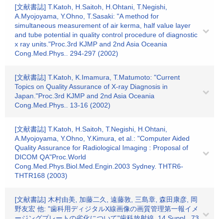
[文献書誌] T.Katoh, H.Saitoh, H.Ohtani, T.Negishi,
A.Myojoyama, Y.Ohno, T.Sasaki: "A method for
simultaneous measurement of air kerma, half value layer
and tube potential in quality control procedure of diagnostic
x ray units."Proc.3rd KJMP and 2nd Asia Oceania
Cong.Med.Phys.. 294-297 (2002)
[文献書誌] T.Katoh, K.Imamura, T.Matumoto: "Current
Topics on Quality Assurance of X-ray Diagnosis in
Japan."Proc.3rd KJMP and 2nd Asia Oceania
Cong.Med.Phys.. 13-16 (2002)
[文献書誌] T.Katoh, H.Saitoh, T.Negishi, H.Ohtani,
A.Myojoyama, Y.Ohno, Y.Kimura, et al.: "Computer Aided
Quality Assurance for Radiological Imaging : Proposal of
DICOM QA"Proc.World
Cong.Med.Phys.Biol.Med.Engin.2003 Sydney. THTR6-
THTR168 (2003)
[文献書誌] 木村由美, 加藤二久, 遠藤敦, 三島章, 森田康彦, 岡
野友宏 他: "歯科用ディジタルX線画像の画質管理第一報イメ
ージングプレートの劣化について"歯科放射線. 14 Suppl.. 73