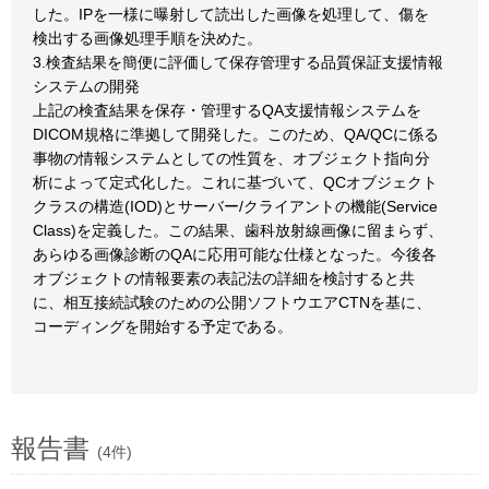
した。IPを一様に曝射して読出した画像を処理して、傷を
検出する画像処理手順を決めた。
3.検査結果を簡便に評価して保存管理する品質保証支援情報
システムの開発
上記の検査結果を保存・管理するQA支援情報システムを
DICOM規格に準拠して開発した。このため、QA/QCに係る
事物の情報システムとしての性質を、オブジェクト指向分
析によって定式化した。これに基づいて、QCオブジェクト
クラスの構造(IOD)とサーバー/クライアントの機能(Service
Class)を定義した。この結果、歯科放射線画像に留まらず、
あらゆる画像診断のQAに応用可能な仕様となった。今後各
オブジェクトの情報要素の表記法の詳細を検討すると共
に、相互接続試験のための公開ソフトウエアCTNを基に、
コーディングを開始する予定である。
報告書
(4件)