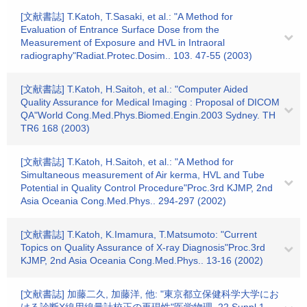
[文献書誌] T.Katoh, T.Sasaki, et al.: "A Method for
Evaluation of Entrance Surface Dose from the
Measurement of Exposure and HVL in Intraoral
radiography"Radiat.Protec.Dosim.. 103. 47-55 (2003)
[文献書誌] T.Katoh, H.Saitoh, et al.: "Computer Aided
Quality Assurance for Medical Imaging : Proposal of DICOM
QA"World Cong.Med.Phys.Biomed.Engin.2003 Sydney. TH
TR6 168 (2003)
[文献書誌] T.Katoh, H.Saitoh, et al.: "A Method for
Simultaneous measurement of Air kerma, HVL and Tube
Potential in Quality Control Procedure"Proc.3rd KJMP, 2nd
Asia Oceania Cong.Med.Phys.. 294-297 (2002)
[文献書誌] T.Katoh, K.Imamura, T.Matsumoto: "Current
Topics on Quality Assurance of X-ray Diagnosis"Proc.3rd
KJMP, 2nd Asia Oceania Cong.Med.Phys.. 13-16 (2002)
[文献書誌] 加藤二久, 加藤洋, 他: "東京都立保健科学大学にお