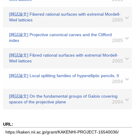
[雑誌論文] Fibered rational surfaces with extremal Mordell-
Weil latticies
2005
[雑誌論文] Projective canonical carves and the Clifford
index
2005
[雑誌論文] Fibred rational surfaces with extremal Mordell-
Weil lattices
2005
[雑誌論文] Local splitting families of hyperelliptic pencils, II
2004
[雑誌論文] On the fundamental groups of Galois covering
spaces of the projective plane
2004
URL: