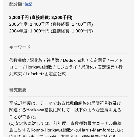
配分額
*注記
3,300千円 (直接経費: 3,300千円)
2005年度: 1,400千円 (直接経費: 1,400千円)
2004年度: 1,900千円 (直接経費: 1,900千円)
キーワード
代数曲線 / 退化族 / 符号数 / Dedekind和 / 安定還元 / モノド
ロミー / Horikawa指数 / モジュライ / 局所化 / 安定環元 / 行
列式束 / Lefschetz固定点公式
研究概要
平成17年度は、テーマである代数曲線族の局所符号数及び
関連するHorikawa指数に関して、以下のような進展を見る
ことができた。
(1)安定族に対しては、前年度、奇数種数最大ゴーナル曲線
族に対するKonno-Horikawa指数へのHarris-Mamford公式の
応用を見い出していたが、本年度は、偶数種数に対する