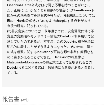
Eisenbud-Harris公式がほぼ同じ応用を持つことがわかっ
た。正確には、少なくとも種数4の場合にはChen-Konno下
限からの局所寄与を測る式を得たが、種数6以上については
Eisen-Harris公式そのものをよりsharpにする必要があり、
今後の研究に託されている。
(2)非安定族については、前年度までに、安定還元に伴う不
変量の変動項をモノドロミー情報のDedekind和を用いて記
述していたのであるが、本年度、このDedekind和を完全に
明示的に表すことができるようになった。そのため、我々
の式を種数に関するinductionが可能な形の非常に簡明なも
のに書きかえることができた。Dedekindの相互律と
Matsumoto-Montesinosの和公式によって証明されるこの
Dedekind和に関する式は、数論的にも意義があると自負し
ている。
報告書
(3件)