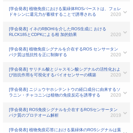
[学会発表] 植物免疫における葉緑体ROSバーストは、フェレ
ドキシンに還元力が蓄積することで誘導される
2020
[学会発表] イネのRBOHIを介したROS生成に おける
RLCK185とCDPKによる相 加的効果
2020
[学会発表] 植物免疫シグナルを介在するROS センサータン
パク質は抵抗性を正に制御する
2020
[学会発表] サリチル酸とジャスモン酸シグナルの活性化およ
び拮抗作用を可視化するバイオセンサーの構築
2020
[学会発表] ニジュウヤホシテントウの経口成分に由来するソ
ラニン・チャコニンは植物の免疫反応を誘導する
2020
[学会発表] ROS免疫シグナルを介在するROSセンサータン
パク質のプロテオーム解析
2019
[学会発表] 植物免疫応答における葉緑体のROSシグナルは葉