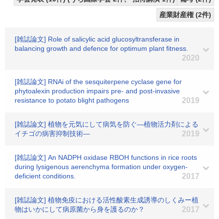
産業財産権 (2件)
[雑誌論文] Role of salicylic acid glucosyltransferase in
balancing growth and defence for optimum plant fitness.
2020
[雑誌論文] RNAi of the sesquiterpene cyclase gene for
phytoalexin production impairs pre‐ and post‐invasive
resistance to potato blight pathogens
2019
[雑誌論文] 植物を元気にして病気を防ぐ―植物活力剤による
イチゴの病害抑制技術―
2019
[雑誌論文] An NADPH oxidase RBOH functions in rice roots
during lysigenous aerenchyma formation under oxygen-
deficient conditions.
2017
[雑誌論文] 植物免疫における活性酸素生成誘導のしくみー植
物はいかにして病原菌から身を護るのか？
2017