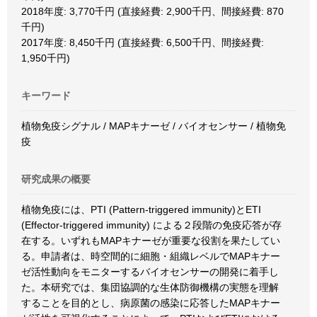
2018年度: 3,770千円 (直接経費: 2,900千円、間接経費: 870
千円)
2017年度: 8,450千円 (直接経費: 6,500千円、間接経費:
1,950千円)
キーワード
植物免疫シグナル / MAPキナーゼ / バイオセンサー / 植物免
疫
研究成果の概要
植物免疫には、PTI (Pattern-triggered immunity)とETI
(Effector-triggered immunity) による２段階の免疫応答が存
在する。いずれもMAPキナーゼが重要な役割を果たしてい
る。申請者は、時空間的に細胞・組織レベルでMAPキナー
ゼ活性動向をモニターするバイオセンサーの開発に着手し
た。本研究では、集団協調的な生体防御機構の実態を理解
することを目的とし、病原菌の感染に応答したMAPキナー