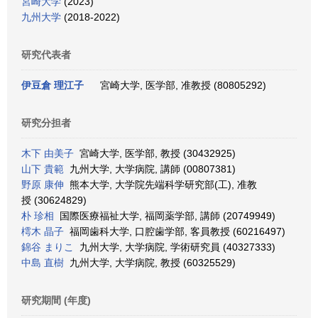
宮崎大学
(2023)
九州大学
(2018-2022)
研究代表者
伊豆倉 理江子
宮崎大学, 医学部, 准教授 (80805292)
研究分担者
木下 由美子
宮崎大学, 医学部, 教授 (30432925)
山下 貴範
九州大学, 大学病院, 講師 (00807381)
野原 康伸
熊本大学, 大学院先端科学研究部(工), 准教
授 (30624829)
朴 珍相
国際医療福祉大学, 福岡薬学部, 講師 (20749949)
樗木 晶子
福岡歯科大学, 口腔歯学部, 客員教授 (60216497)
錦谷 まりこ
九州大学, 大学病院, 学術研究員 (40327333)
中島 直樹
九州大学, 大学病院, 教授 (60325529)
研究期間 (年度)