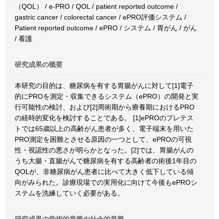
（QOL） / e-PRO / QOL / patient reported outcome /
gastric cancer / colorectal cancer / ePRO評価システム /
Patient reported outcome / ePRO / システム / 胃がん / がん
/ 看護
研究成果の概要
本研究の目的は、糖尿病を有する胃腸がんに対して[1]電子
的にPROを測定・収集できるシステム（ePRO）の開発と実
行可能性の検討、および[2]周術期から療養期におけるPRO
の経時的変化を検討することである。 [1]ePROのプレテス
トでは65歳以上の高齢がん患者が多く、電子端末を用いた
PRO測定を困難とさせる原因の一つとして、ePROの可視
性・視認性の悪さが明らかとなった。[2]では、胃腸がんの
うち大腸・直腸がんで糖尿病を有する高齢者の術後1年目の
QOLが、非糖尿病がん患者に比べて大きく低下している傾
向がみられた。診療現場での実用化に向けて今後もePROシ
ステムを洗練していく必要がある。