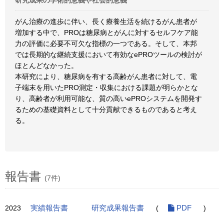
研究成果の学術的意義や社会的意義
がん治療の進歩に伴い、長く療養生活を続けるがん患者が
増加する中で、PROは糖尿病とがんに対するセルフケア能
力の評価に必要不可欠な指標の一つである。そして、本邦
では長期的な継続支援において有効なePROツールの検討が
ほとんどなかった。
本研究により、糖尿病を有する高齢がん患者に対して、電
子端末を用いたPRO測定・収集における課題が明らかとな
り、高齢者が利用可能な、質の高いePROシステムを開発す
るための基礎資料として十分貢献できるものであると考え
る。
報告書
(7件)
2023
実績報告書
研究成果報告書
(
PDF
)