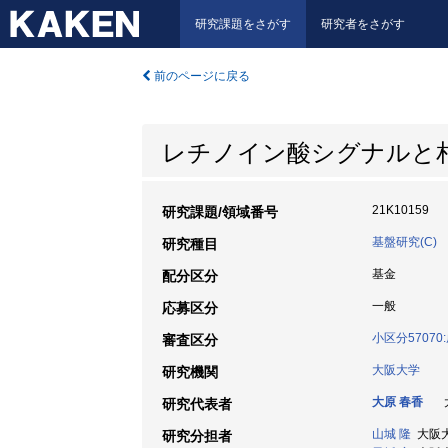
研究課題をさがす
研究者をさがす
前のページに戻る
レチノイン酸シグナルと
21K10159
研究課題/領域番号
基盤研究(C)
研究種目
基金
配分区分
一般
応募区分
小区分5707
審査区分
大阪大学
研究機関
大原 春香
大
研究代表者
山城 隆
大阪大学
研究分担者