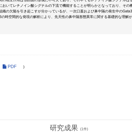
間の相互作用は顎顔面の形成に不可欠であり、その中でもレチノイン酸シグナルは顎顔
においてレチノイン酸シグナルの下流で機能することが明らかとなっており、その
組織の欠陥を引き起こすが分かっているが、一次口蓋および鼻中隔の発生中のGata
ta3の時空間的な発現の解析により、先天性の鼻中隔形態異常に関する基礎的な理解
。
PDF
)
研究成果
(
1
件)