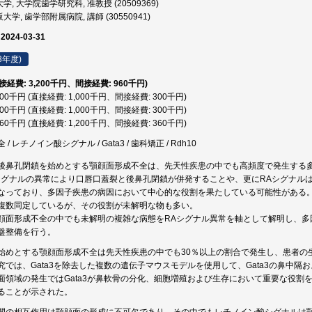
, 大学院歯学研究科, 准教授 (20509369)
大学, 歯学部附属病院, 講師 (30550941)
 2024-03-31
3年度)
直接経費: 3,200千円、間接経費: 960千円)
,300千円 (直接経費: 1,000千円、間接経費: 300千円)
,300千円 (直接経費: 1,000千円、間接経費: 300千円)
,560千円 (直接経費: 1,200千円、間接経費: 360千円)
 レチノイン酸シグナル / Gata3 / 歯科矯正 / Rdh10
後鼻孔閉鎖を始めとする顎顔面形成不全は、先天性疾患の中でも高頻度で発生する
シグナルの異常により口唇口蓋裂と後鼻孔閉鎖が併発することや、更にRAシグナル
なっており、多因子疾患の病因において中心的な役割を果たしている可能性がある。
複数同定しているが、その役割が未解明な物も多い。
顔面形成不全の中でも未解明の複雑な病態をRAシグナル異常を軸として解明し、多
盤整備を行う。
始めとする顎顔面形成不全は先天性疾患の中でも30％以上の割合で発生し、患者の
究では、Gata3を除去した複数の遺伝子マウスモデルを使用して、Gata3の鼻中
面領域の発生ではGata3が鼻軟骨の分化、細胞増殖および生存において重要な役割
ることが示された。