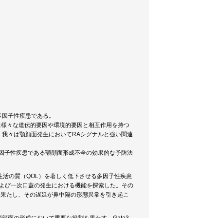
多因子性疾患である。
は様々な遺伝的要因や環境的要因と相互作用を持つ
我々は顎顔面発生においてRAシグナルと強い関連
因子性疾患である顎顔面形成不全の効果的な予防法
生活の質（QOL）を著しく低下させる多因子性疾患
隔および一次口蓋の発生における機能を探索した。その
を果たし、その遅延が鼻中隔の形態異常を引き起こ