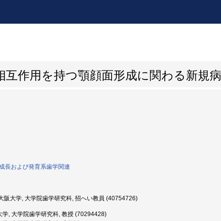
相互作用を持つ顎顔面形成に関わる新規病
0:成長および発育系歯学関連
阪大学, 大学院歯学研究科, 招へい教員 (40754726)
, 大学院歯学研究科, 教授 (70294428)