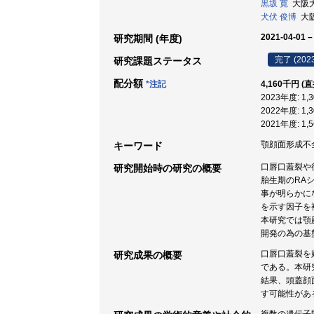
黒坂 寛
大阪大学
犬伏 俊博
大阪
2021-04-01 –
研究期間 (年度)
完了 (202
研究課題ステータス
配分額
*注記
4,160千円 (
2023年度: 1
2022年度: 1
2021年度: 1
顎顔面形成不全 /
キーワード
口唇口蓋裂や
研究開始時の研究の概要
胎生期のRA
事が明らかに
を示す因子を
本研究では顎
開発の為の基
口唇口蓋裂を
研究成果の概要
である。本研
結果、頭蓋顔
す可能性があ