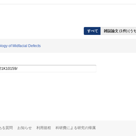
すべて
雑誌論文 (1件) (
ogy of Midfacial Defects
ある質問
お知らせ
利用規程
科研費による研究の帰属