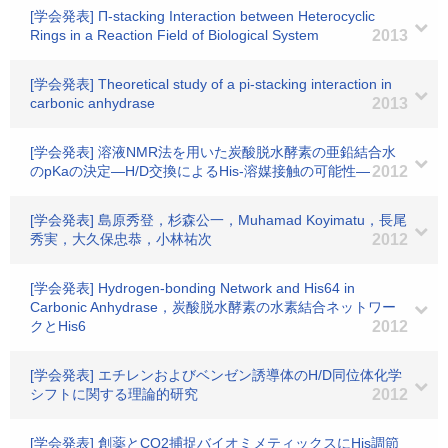
[学会発表] Π-stacking Interaction between Heterocyclic
Rings in a Reaction Field of Biological System
2013
[学会発表] Theoretical study of a pi-stacking interaction in
carbonic anhydrase
2013
[学会発表] 溶液NMR法を用いた炭酸脱水酵素の亜鉛結合水
のpKaの決定―H/D交換によるHis-溶媒接触の可能性―
2012
[学会発表] 島原秀登，杉森公一，Muhamad Koyimatu，長尾
秀実，大久保忠恭，小林祐次
2012
[学会発表] Hydrogen-bonding Network and His64 in
Carbonic Anhydrase，炭酸脱水酵素の水素結合ネットワー
クとHis6
2012
[学会発表] エチレンおよびベンゼン誘導体のH/D同位体化学
シフトに関する理論的研究
2012
[学会発表] 創薬とCO2捕捉バイオミメティックスにHis調節