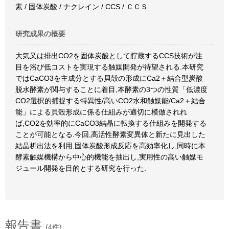
素 / 固体炭酸 / ナクレイン / CCS / ＣＣＳ
研究成果の概要
大気又は排出CO2を固体炭酸として貯蔵するCCS技術が注
目を浴び低コストを実現する触媒開発が待望される.本研究
ではCaCO3を主成分とする貝殻の形成にCa2＋結合型炭酸
脱水酵素が関与することに着目,本酵素の3つの性質「低濃度
CO2選択的捕捉する特異性/高いCO2水和触媒能/Ca2＋結合
能」による貝殻形成に係る仕組みが適切に模倣されれ
ば,CO2を効率的にCaCO3結晶に転換する仕組みを開発する
ことが可能となる.今回,高活性酵素変異体と新たに見出した
結晶析出法を利用,固体炭酸形成反応を高効率化し,同時に本
酵素触媒機構から中心的機能を抽出し,実用性の高い触媒モ
ジュール開発を目的とする研究を行った.
報告書
(4件)