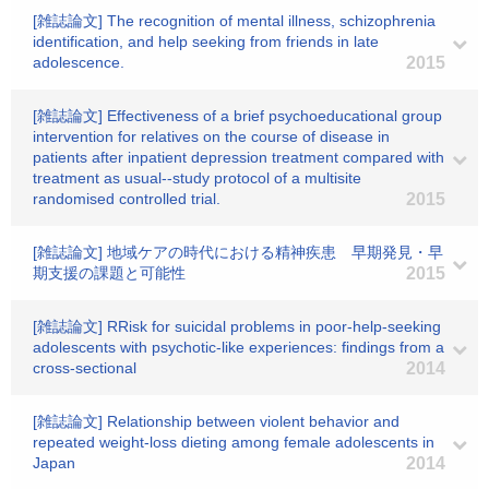
[雑誌論文] The recognition of mental illness, schizophrenia
identification, and help seeking from friends in late
adolescence.
2015
[雑誌論文] Effectiveness of a brief psychoeducational group
intervention for relatives on the course of disease in
patients after inpatient depression treatment compared with
treatment as usual--study protocol of a multisite
randomised controlled trial.
2015
[雑誌論文] 地域ケアの時代における精神疾患 早期発見・早
期支援の課題と可能性
2015
[雑誌論文] RRisk for suicidal problems in poor-help-seeking
adolescents with psychotic-like experiences: findings from a
cross-sectional
2014
[雑誌論文] Relationship between violent behavior and
repeated weight-loss dieting among female adolescents in
Japan
2014