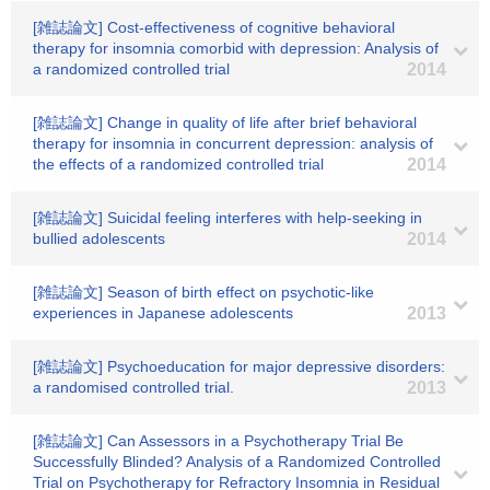
[雑誌論文] Cost-effectiveness of cognitive behavioral
therapy for insomnia comorbid with depression: Analysis of
a randomized controlled trial
2014
[雑誌論文] Change in quality of life after brief behavioral
therapy for insomnia in concurrent depression: analysis of
the effects of a randomized controlled trial
2014
[雑誌論文] Suicidal feeling interferes with help-seeking in
bullied adolescents
2014
[雑誌論文] Season of birth effect on psychotic-like
experiences in Japanese adolescents
2013
[雑誌論文] Psychoeducation for major depressive disorders:
a randomised controlled trial.
2013
[雑誌論文] Can Assessors in a Psychotherapy Trial Be
Successfully Blinded? Analysis of a Randomized Controlled
Trial on Psychotherapy for Refractory Insomnia in Residual