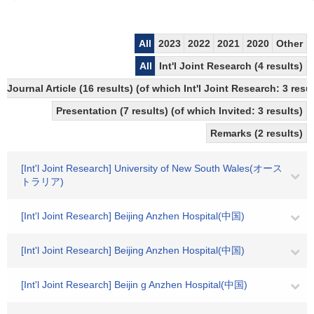
All
2023
2022
2021
2020
Other
All
Int'l Joint Research (4 results)
Journal Article (16 results) (of which Int'l Joint Research: 3 re
Presentation (7 results) (of which Invited: 3 results)
Remarks (2 results)
[Int'l Joint Research] University of New South Wales(オース
トラリア)
[Int'l Joint Research] Beijing Anzhen Hospital(中国)
[Int'l Joint Research] Beijing Anzhen Hospital(中国)
[Int'l Joint Research] Beijin g Anzhen Hospital(中国)