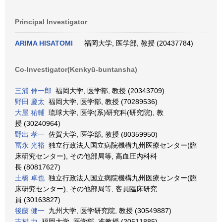
Principal Investigator
ARIMA HISATOMI
福岡大学, 医学部, 教授 (20437784)
Co-Investigator(Kenkyū-buntansha)
三浦 伸一郎
福岡大学, 医学部, 教授 (20343709)
野田 慶太
福岡大学, 医学部, 教授 (70289536)
大屋 祐輔
琉球大学, 医学(系)研究科(研究院), 教
授 (30240964)
野出 孝一
佐賀大学, 医学部, 教授 (80359950)
冨永 光裕
独立行政法人国立病院機構九州医療センター(臨
床研究センター), その他部局等, 高血圧内科科
長 (80817627)
土橋 卓也
独立行政法人国立病院機構九州医療センター(臨
床研究センター), その他部局等, 客員臨床研究
員 (30163827)
後藤 健一
九州大学, 医学研究院, 教授 (30549887)
吉村 力
福岡大学, 医学部, 准教授 (20511885)