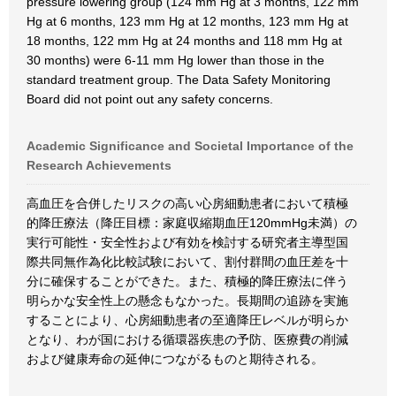
pressure lowering group (124 mm Hg at 3 months, 122 mm
Hg at 6 months, 123 mm Hg at 12 months, 123 mm Hg at
18 months, 122 mm Hg at 24 months and 118 mm Hg at
30 months) were 6-11 mm Hg lower than those in the
standard treatment group. The Data Safety Monitoring
Board did not point out any safety concerns.
Academic Significance and Societal Importance of the
Research Achievements
高血圧を合併したリスクの高い心房細動患者において積極
的降圧療法（降圧目標：家庭収縮期血圧120mmHg未満）の
実行可能性・安全性および有効を検討する研究者主導型国
際共同無作為化比較試験において、割付群間の血圧差を十
分に確保することができた。また、積極的降圧療法に伴う
明らかな安全性上の懸念もなかった。長期間の追跡を実施
することにより、心房細動患者の至適降圧レベルが明らか
となり、わが国における循環器疾患の予防、医療費の削減
および健康寿命の延伸につながるものと期待される。