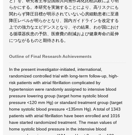
ど）を、研究者主導型国際共同無作為化比較試験により明
らかにする。本研究を実施することにより、高リスクにも
関わらず降圧目標が明示されていない心房細動患者に至適
降圧レベルが明らかとなり、国内ガイドラインを改定する
上での強力なエビデンスとなり、その結果、わが国におけ
る循環器疾患の予防、医療費の削減および健康寿命の延伸
につながるものと期待される。
Outline of Final Research Achievements
In the present investigator-initiated, international,
randomized controlled trial with long-term follow-up, high-
risk patients with atrial fibrillation complicated by
hypertension were randomly assigned to intensive blood
pressure lowering group (target home systolic blood
pressure <120 mm Hg) or standard treatment group (target
home systolic blood pressure <135mm Hg). A total of 1343
patients with atrial fibrillation have been enrolled and 1016
have started randomized treatment. The mean values of
home systolic blood pressure in the intensive blood