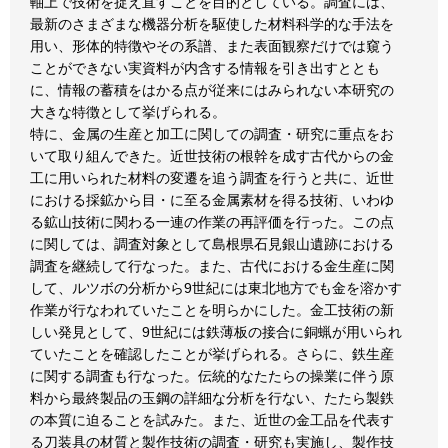
軸上で技術を捉え直すことを目的としている。調査には、
最新のさまざまな機器分析を駆使した材料科学的な手法を
用い、形体的特徴やその系譜、また表面観察だけでは窺う
ことができない実資料が内含する情報を引き出すととも
に、情報の蓄積をはかる点が従来にはみられない本研究の
大きな特徴として挙げられる。
特に、金属の生産と加工に関しての調査・研究に重点をお
いて取り組んできた。近世技術の根幹を成す古代からの金
工に用いられた材料の変遷を追う調査を行うと共に、近世
における採鉱から目・に至る金属素材を得る技術、いわゆ
る鉱山技術に関わる一連の作業の再評価を行った。この点
に関しては、調査対象として島根県石見銀山遺跡における
調査を継続して行なった。また、古代における金生産に関
して、ルツボの分析から9世紀には東北地方でも金を溶かす
作業が行なわれていたことを明らかにした。金工技術の新
しい発見として、9世紀には鉄薄板の接合に銅蝋が用いられ
ていたことを確認したことが挙げられる。さらに、鉄生産
に関する調査も行なった。伝統的なたたらの操業に伴う原
料から最終製品の玉鋼の詳細な分析を行ない、たたら製鉄
の本質に迫ることを試みた。また、近世の金工品を代表す
る刀装具の材質と製作技術の調査・研究も実施し、製作技