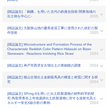
[雑誌論文] 「銅鑞」を用いた古代の鉄接合技術-関東地域の
出土例を中心に-
2005
[雑誌論文] 大阪狭山池の慶長改堤工事に使用された鉄釘の製
作技術
2005
[雑誌論文] Microstructure and Formation Process of the
Characteristic Reddish Color Pattern Hidasuki on Bizen
Stoneware : Reactions Involving Rice Straw
2004
[雑誌論文] 神戸市西求女古墳出土の青銅鏡の調査
2004
[雑誌論文] 植山古墳出土金銅装馬具の構造と材質に関する研
究
2004
[雑誌論文] SPring-8を用いた出土鉄製遺物の材料科学的研
究-鳥取県青谷上寺地遺跡出土鉄製遺物に対する放射光高エ
ネルギー蛍光X線分析の事例-
2004