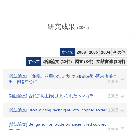
研究成果
(
30
件)
すべて
2006
2005
2004
その他
すべて
雑誌論文 (12件)
図書 (8件)
文献書誌 (10件)
[雑誌論文] 「銅鑞」を用いた古代の鉄接合技術 -関東地域の
出土例を中心に-
2005
[雑誌論文] 古代赤彩土器に用いられたベンガラ
2005
[雑誌論文] "Iron jointing technique with "copper solder
2005
[雑誌論文] Bengara, iron oxide on ancient red colored
pottery
2005