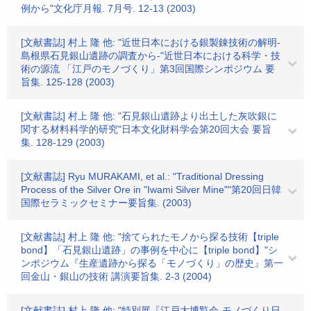
例から"文化庁月報. 7月号. 12-13 (2003)
[文献書誌] 村上 隆 他: "近世日本における銀製錬技術の解明-
島根県石見銀山遺跡の調査から-"近世日本における科学・技
術の源流 「江戸のモノづくり」第3回国際シンポジウム 要
旨集. 125-128 (2003)
[文献書誌] 村上 隆 他: "石見銀山遺跡より出土した灰吹銀に
関する材料科学的研究"日本文化財科学会第20回大会 要旨
集. 128-129 (2003)
[文献書誌] Ryu MURAKAMI, et al.: "Traditional Dressing
Process of the Silver Ore in "Iwami Silver Mine""第20回日韓
国際セラミックセミナー要旨集. (2003)
[文献書誌] 村上 隆 他: "捨てられたモノから探る技術【triple
bond】「石見銀山遺跡」の事例を中心に【triple bond】"シ
ンポジウム『生産遺跡から探る「モノづくり」の歴史』第一
回金山・銀山の技術 講演要旨集. 2-3 (2004)
[文献書誌] 村上 隆 他: "特別展『江戸大博覧会-モノづくり日