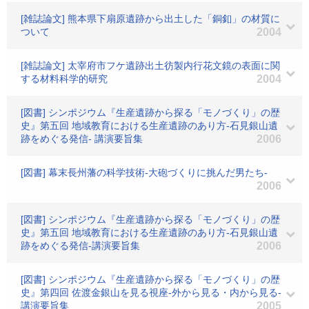
[雑誌論文] 熊本県下扇原遺跡から出土した「銅釦」の材質に
ついて
2004
[雑誌論文] 太宰府市フケ遺跡出土彷製内行花文鏡の表面に関
する材料科学的研究
2004
[図書] シンポジウム『生産遺跡から探る「モノづくり」の歴
史』第五回 地域教育における生産遺跡のあり方-石見銀山遺
跡をめぐる発信- 講演要旨集
2006
[図書] 幕末長州藩の科学技術-大砲づくりに挑んだ男たち-
2006
[図書] シンポジウム『生産遺跡から探る「モノづくり」の歴
史』第五回 地域教育における生産遺跡のあり方-石見銀山遺
跡をめぐる発信-講演要旨集
2006
[図書] シンポジウム『生産遺跡から探る「モノづくり」の歴
史』第四回 佐渡金銀山を見る視座-外から見る・内から見る-
講演要旨集
2005