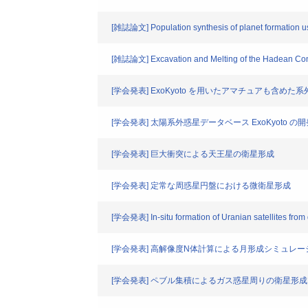
[雑誌論文] Population synthesis of planet formation us
[雑誌論文] Excavation and Melting of the Hadean Con
[学会発表] ExoKyoto を用いたアマチュアも含め
[学会発表] 太陽系外惑星データベース ExoKyoto の開
[学会発表] 巨大衝突による天王星の衛星形成
[学会発表] 定常な周惑星円盤における微衛星形成
[学会発表] In-situ formation of Uranian satellites from 
[学会発表] 高解像度N体計算による月形成シミュレー
[学会発表] ペブル集積によるガス惑星周りの衛星形成