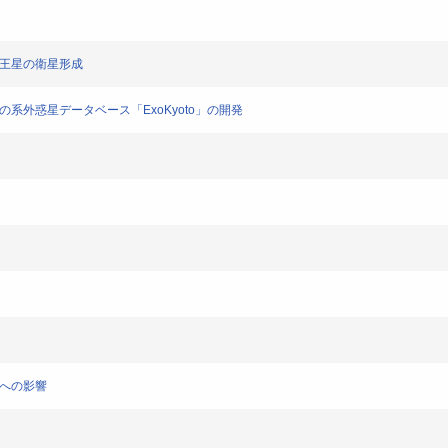
天王星の衛星形成
系外惑星データベース「ExoKyoto」の開発
境への影響