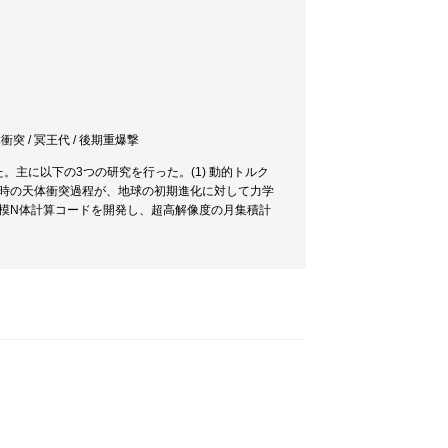
体衝突 / 冥王代 / 後期重爆撃
主に以下の3つの研究を行った。(1) 動的トルク
成時の天体衝突過程が、地球の初期進化に対して力学
規模N体計算コードを開発し、超高解像度の月集積計