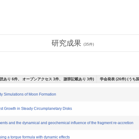
研究成果
(
35
件)
ち査読あり 6件、 オープンアクセス 3件、 謝辞記載あり 3件)
学会発表 (26件) (うち
 Simulations of Moon Formation
st Growth in Steady Circumplanetary Disks
ents and the dynamical and geochemical influence of the fragment re-accretion
ing a torque formula with dynamic effects