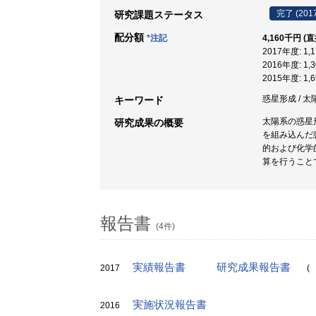
完了 (201
研究課題ステータス
配分額
*注記
4,160千円 (
2017年度: 1
2016年度: 1
2015年度: 1
惑星形成 / 太陽
キーワード
太陽系の惑星
研究成果の概要
を組み込んだ
的および化学
算を行うこと
報告書
(4件)
実績報告書
研究成果報告書
2017
(
実施状況報告書
2016