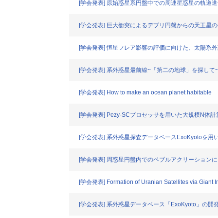
[学会発表] 原始惑星系円盤中での周連星惑星の軌道進
[学会発表] 巨大衝突によるデブリ円盤からの天王星
[学会発表] 恒星フレア影響の評価に向けた、太陽系外惑星
[学会発表] 系外惑星最前線~「第二の地球」を探して
[学会発表] How to make an ocean planet habitable
[学会発表] Pezy-SCプロセッサを用いた大規模N体計
[学会発表] 系外惑星探査データベースExoKyoto
[学会発表] 周惑星円盤内でのペブルアクリーション
[学会発表] Formation of Uranian Satellites via Giant 
[学会発表] 系外惑星データベース「ExoKyoto」の開