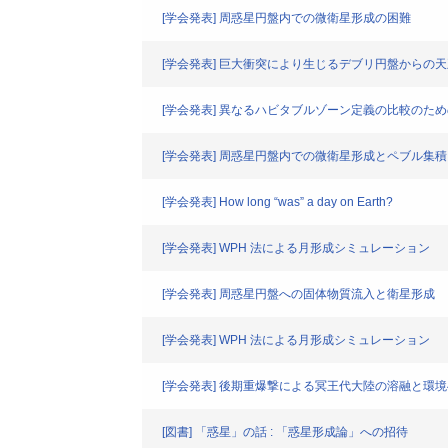
[学会発表] 周惑星円盤内での微衛星形成の困難
[学会発表] 巨大衝突により生じるデブリ円盤からの
[学会発表] 異なるハビタブルゾーン定義の比較のための
[学会発表] 周惑星円盤内での微衛星形成とペブル集積
[学会発表] How long “was” a day on Earth?
[学会発表] WPH 法による月形成シミュレーション
[学会発表] 周惑星円盤への固体物質流入と衛星形成
[学会発表] WPH 法による月形成シミュレーション
[学会発表] 後期重爆撃による冥王代大陸の溶融と環
[図書] 「惑星」の話 : 「惑星形成論」への招待