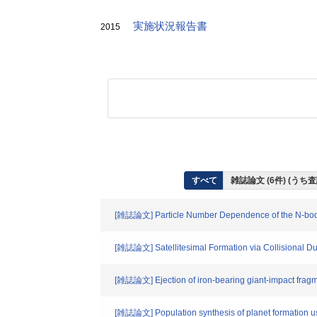
実施状況報告書
2015
すべて
雑誌論文 (6件) (う
[雑誌論文] Particle Number Dependence of the N-body
[雑誌論文] Satellitesimal Formation via Collisional Du
[雑誌論文] Ejection of iron-bearing giant-impact fragm
[雑誌論文] Population synthesis of planet formation us