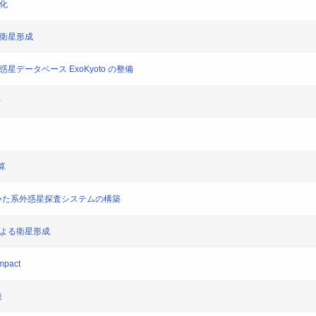
化
の衛星形成
データベース ExoKyoto の整備
~
算
を用いた系外惑星探査システムの構築
による衛星形成
Impact
発