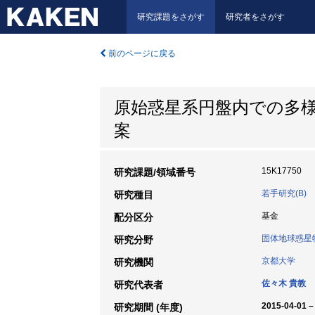
研究課題をさがす
研究者をさがす
前のページに戻る
原始惑星系円盤内での多
案
15K17750
研究課題/領域番号
若手研究(B)
研究種目
基金
配分区分
固体地球惑星
研究分野
京都大学
研究機関
佐々木 貴教
研究代表者
2015-04-01 –
研究期間 (年度)