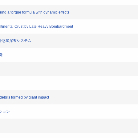
ing a torque formula with dynamic effects
tinental Crust by Late Heavy Bombardment
た系外惑星探査システム
発
debris formed by giant impact
ション