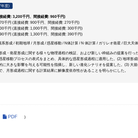
7年度)
直接経費: 3,200千円、間接経費: 960千円)
,170千円 (直接経費: 900千円、間接経費: 270千円)
,300千円 (直接経費: 1,000千円、間接経費: 300千円)
,690千円 (直接経費: 1,300千円、間接経費: 390千円)
系形成 / 初期地球 / 月形成 / 惑星移動 / N体計算 / N 体計算 / ガリレオ衛星 / 巨大天
形成・衛星形成に関する様々な物理過程の検証、および新しい枠組みの提案を行った。
惑星移動プロセスの表式をまとめ、具体的な惑星形成過程に適用した。(2) 地球形
的に大きな影響を与える可能性を指摘し、新しい進化シナリオを提案した。(3) 大
で、月形成過程に関する計算結果に解像度依存性があることを明らかにした。
PDF
)